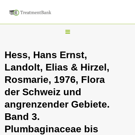
T
o
g
Hess, Hans Ernst,
g
Landolt, Elias & Hirzel,
l
e
Rosmarie, 1976, Flora
n
der Schweiz und
a
v
angrenzender Gebiete.
i
Band 3.
g
a
Plumbaginaceae bis
t