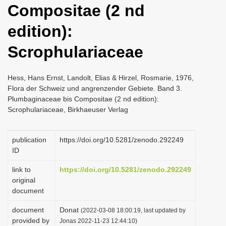
Compositae (2 nd
i
o
edition):
n
Scrophulariaceae
Hess, Hans Ernst, Landolt, Elias & Hirzel, Rosmarie, 1976,
Flora der Schweiz und angrenzender Gebiete. Band 3.
Plumbaginaceae bis Compositae (2 nd edition):
Scrophulariaceae, Birkhaeuser Verlag
publication
https://doi.org/10.5281/zenodo.292249
ID
link to
https://doi.org/10.5281/zenodo.292249
original
document
document
Donat
(2022-03-08 18:00:19, last updated by
provided by
Jonas 2022-11-23 12:44:10)