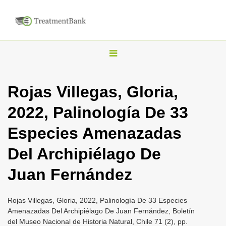
T
o
g
Rojas Villegas, Gloria,
g
2022, Palinología De 33
l
e
Especies Amenazadas
n
Del Archipiélago De
a
v
Juan Fernández
i
g
Rojas Villegas, Gloria, 2022, Palinología De 33 Especies
a
Amenazadas Del Archipiélago De Juan Fernández, Boletín
del Museo Nacional de Historia Natural, Chile 71 (2), pp.
t