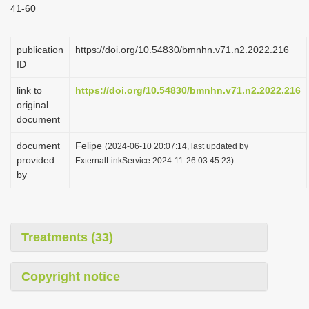
41-60
i
o
publication
https://doi.org/10.54830/bmnhn.v71.n2.2022.216
n
ID
link to
https://doi.org/10.54830/bmnhn.v71.n2.2022.216
original
document
document
Felipe
(2024-06-10 20:07:14, last updated by
provided
ExternalLinkService 2024-11-26 03:45:23)
by
Treatments (33)
Copyright notice