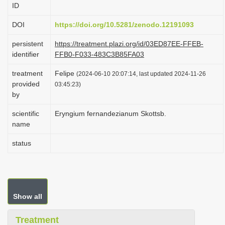
ID
i
o
DOI
https://doi.org/10.5281/zenodo.12191093
n
persistent
https://treatment.plazi.org/id/03ED87EE-FFEB-
identifier
FFB0-F033-483C3B85FA03
treatment
Felipe
(2024-06-10 20:07:14, last updated 2024-11-26
provided
03:45:23)
by
scientific
Eryngium fernandezianum Skottsb.
name
status
Show all
Treatment