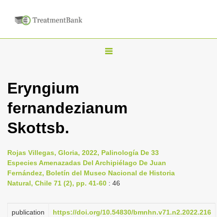
T
o
g
Eryngium
g
fernandezianum
l
e
Skottsb.
n
a
Rojas Villegas, Gloria, 2022, Palinología De 33
v
Especies Amenazadas Del Archipiélago De Juan
i
Fernández, Boletín del Museo Nacional de Historia
Natural, Chile 71 (2), pp. 41-60
: 46
g
a
publication
https://doi.org/10.54830/bmnhn.v71.n2.2022.216
t