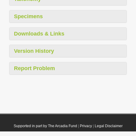
Specimens
Downloads & Links
Version History
Report Problem
Supported in part by The Arcadia Fund
|
Privacy
|
Legal Disclaimer