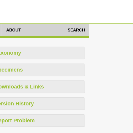
ABOUT
SEARCH
axonomy
pecimens
ownloads & Links
rsion History
eport Problem