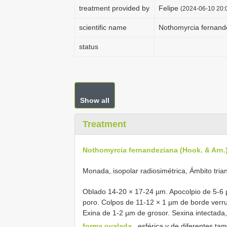
treatment provided by
Felipe
(2024-06-10 20:0
scientific name
Nothomyrcia fernande
status
Show all
Treatment
Nothomyrcia fernandeziana (Hook. & Arn.
Monada, isopolar radiosimétrica, Ámbito trian
Oblado 14-20 × 17-24 µm. Apocolpio de 5-6 
poro. Colpos de 11-12 × 1 µm de borde verr
Exina de 1-2 µm de grosor. Sexina intectada
forma ovalada
, esférica y de diferentes t