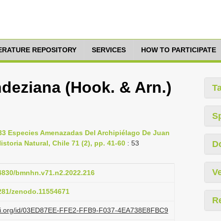
TERATURE REPOSITORY
SERVICES
HOW TO PARTICIPATE
deziana (Hook. & Arn.)
T
S
De 33 Especies Amenazadas Del Archipiélago De Juan
toria Natural, Chile 71 (2), pp. 41-60
: 53
D
Ve
.54830/bmnhn.v71.n2.2022.216
5281/zenodo.11554671
R
lazi.org/id/03ED87EE-FFE2-FFB9-F037-4EA738E8FBC9