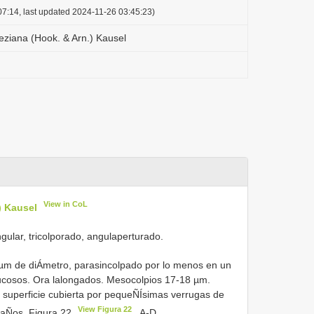
7:14, last updated 2024-11-26 03:45:23)
ziana (Hook. & Arn.) Kausel
View in CoL
) Kausel
gular, tricolporado, angulaperturado.
µm de diÁmetro, parasincolpado por lo menos en un
ucosos. Ora lalongados. Mesocolpios 17-18 µm.
, superficie cubierta por pequeÑÍsimas verrugas de
View Figura 22
amaÑos. Figura 22
. A-D.