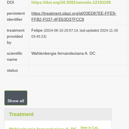
DOI
https://doi.org/10.5281/zenodo.12191105
i
persistent
https://treatment.plazi.org/id/03ED87EE-FFE9-
o
identifier
FFB2-F037-4FE63D37FCC8
n
treatment
Felipe
(2024-06-10 20:07:14, last updated 2024-11-26
provided
03:45:23)
by
scientific
Wahlenbergia fernandeziana A. DC.
name
status
Show all
Treatment
View in CoL
Wahlenbergia fernandeziana A. DC.