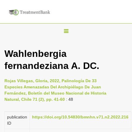
T
o
g
Wahlenbergia
g
fernandeziana A. DC.
l
e
n
Rojas Villegas, Gloria, 2022, Palinología De 33
Especies Amenazadas Del Archipiélago De Juan
a
Fernández, Boletín del Museo Nacional de Historia
v
Natural, Chile 71 (2), pp. 41-60
: 48
i
g
publication
https://doi.org/10.54830/bmnhn.v71.n2.2022.216
a
ID
t