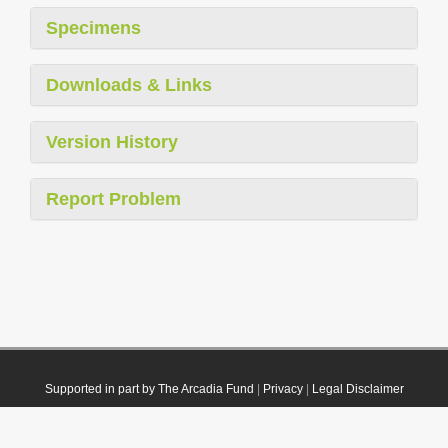
Specimens
Downloads & Links
Version History
Report Problem
Supported in part by The Arcadia Fund
|
Privacy
|
Legal Disclaimer