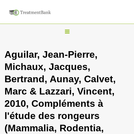
T
o
g
Aguilar, Jean-Pierre,
g
Michaux, Jacques,
l
e
Bertrand, Aunay, Calvet,
n
Marc & Lazzari, Vincent,
a
v
2010, Compléments à
i
l'étude des rongeurs
g
a
(Mammalia, Rodentia,
t