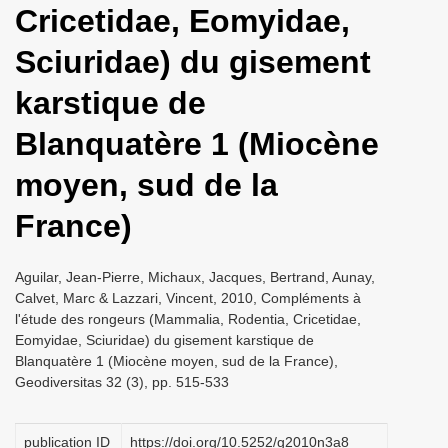
Cricetidae, Eomyidae,
i
o
Sciuridae) du gisement
n
karstique de
Blanquatère 1 (Miocène
moyen, sud de la
France)
Aguilar, Jean-Pierre, Michaux, Jacques, Bertrand, Aunay,
Calvet, Marc & Lazzari, Vincent, 2010, Compléments à
l'étude des rongeurs (Mammalia, Rodentia, Cricetidae,
Eomyidae, Sciuridae) du gisement karstique de
Blanquatère 1 (Miocène moyen, sud de la France),
Geodiversitas 32 (3), pp. 515-533
publication ID
https://doi.org/10.5252/g2010n3a8