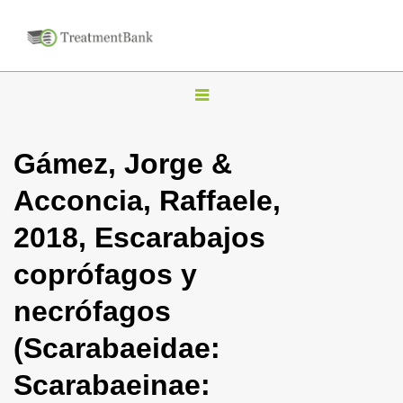
T
o
g
Gámez, Jorge &
g
Acconcia, Raffaele,
l
e
2018, Escarabajos
n
coprófagos y
a
v
necrófagos
i
(Scarabaeidae:
g
a
Scarabaeinae:
t