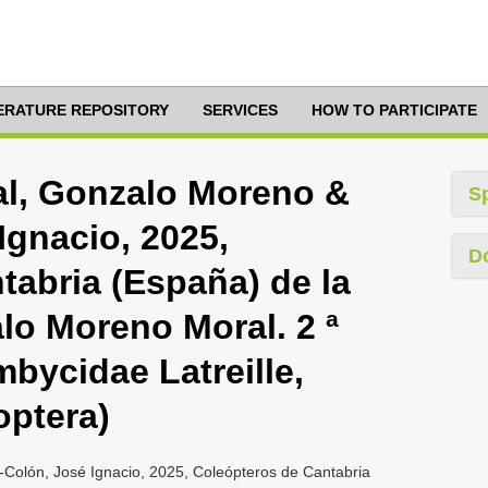
TERATURE REPOSITORY
SERVICES
HOW TO PARTICIPATE
ral, Gonzalo Moreno &
S
Ignacio, 2025,
D
tabria (España) de la
lo Moreno Moral. 2 ª
mbycidae Latreille,
optera)
-Colón, José Ignacio, 2025, Coleópteros de Cantabria