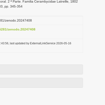
al. 2 ª Parte. Familia Cerambycidae Latreille, 1802
33, pp. 345-354
.5281/zenodo.20247408
0.5281/zenodo.20247408
:43:56, last updated by ExternalLinkService 2026-05-16