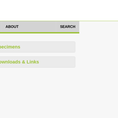
ABOUT
SEARCH
pecimens
ownloads & Links