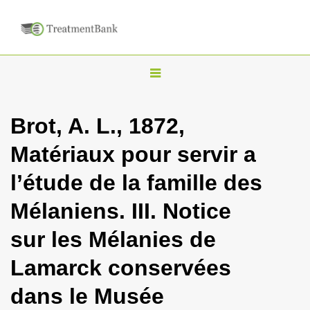
T
o
g
Brot, A. L., 1872,
g
Matériaux pour servir a
l
e
l’étude de la famille des
n
Mélaniens. III. Notice
a
v
sur les Mélanies de
i
Lamarck conservées
g
a
dans le Musée
t