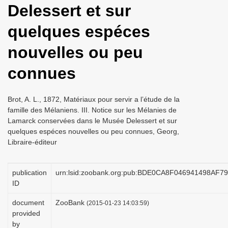
Delessert et sur
i
o
quelques espéces
n
nouvelles ou peu
connues
Brot, A. L., 1872, Matériaux pour servir a l’étude de la
famille des Mélaniens. III. Notice sur les Mélanies de
Lamarck conservées dans le Musée Delessert et sur
quelques espéces nouvelles ou peu connues, Georg,
Libraire-éditeur
publication
urn:lsid:zoobank.org:pub:BDE0CA8F046941498AF
ID
document
ZooBank
(2015-01-23 14:03:59)
provided
by