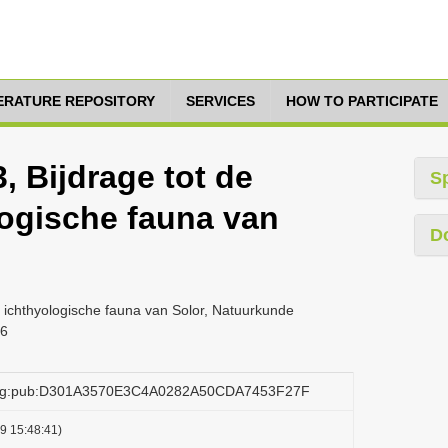
TERATURE REPOSITORY
SERVICES
HOW TO PARTICIPATE
3, Bijdrage tot de
S
logische fauna van
D
er ichthyologische fauna van Solor, Natuurkunde
96
.org:pub:D301A3570E3C4A0282A50CDA7453F27F
9 15:48:41)