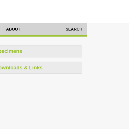
ABOUT
SEARCH
pecimens
ownloads & Links