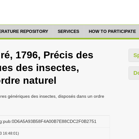
TERATURE REPOSITORY
SERVICES
HOW TO PARTICIPATE
dré, 1796, Précis des
S
ues des insectes,
D
rdre naturel
tères génériques des insectes, disposés dans un ordre
.org:pub:0D6A5A93B58F4A00B7E88CDC2F0B2751
3 16:48:01)