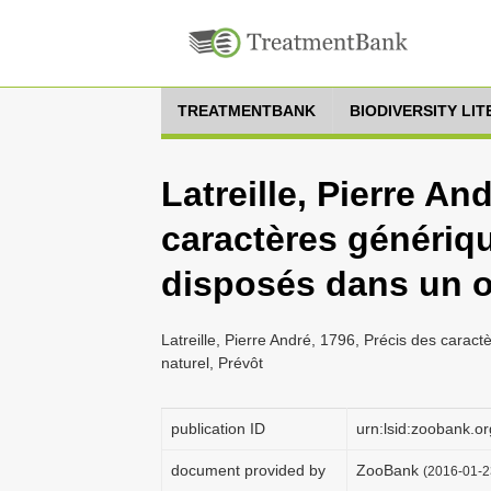
TREATMENTBANK
BIODIVERSITY LI
Latreille, Pierre An
caractères génériq
disposés dans un o
Latreille, Pierre André, 1796, Précis des carac
naturel, Prévôt
publication ID
urn:lsid:zoobank
document provided by
ZooBank
(2016-01-2