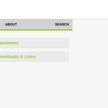
ABOUT
SEARCH
pecimens
ownloads & Links