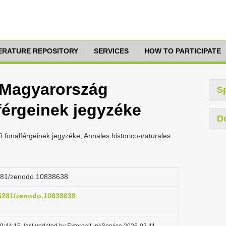
TERATURE REPOSITORY
SERVICES
HOW TO PARTICIPATE
 Magyarország
S
férgeinek jegyzéke
D
fonalférgeinek jegyzéke, Annales historico-naturales
.5281/zenodo.10838638
0.5281/zenodo.10838638
9:44:15, last updated by ExternalLinkService 2026-02-11