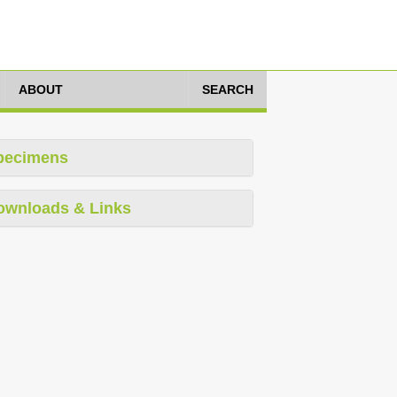
ABOUT
SEARCH
pecimens
ownloads & Links