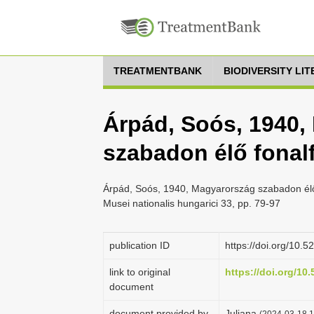
TREATMENTBANK
BIODIVERSITY LI
Árpád, Soós, 1940,
szabadon élő fonal
Árpád, Soós, 1940, Magyarország szabadon élő 
Musei nationalis hungarici 33, pp. 79-97
publication ID
https://doi.org/10
link to original
https://doi.org/1
document
document provided by
Juliana
(2024-03-18 1