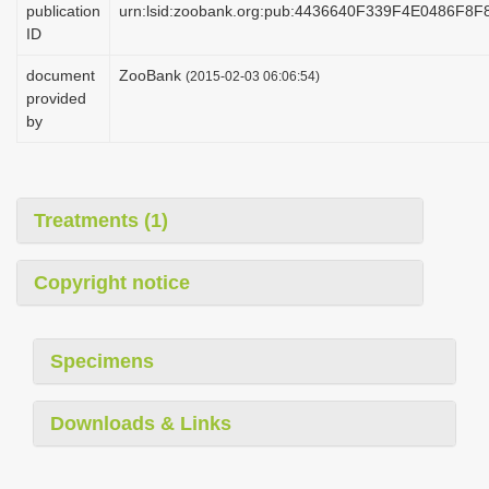
publication
urn:lsid:zoobank.org:pub:4436640F339F4E0486F8
i
ID
o
document
ZooBank
(2015-02-03 06:06:54)
n
provided
by
Treatments (1)
Copyright notice
Specimens
Downloads & Links