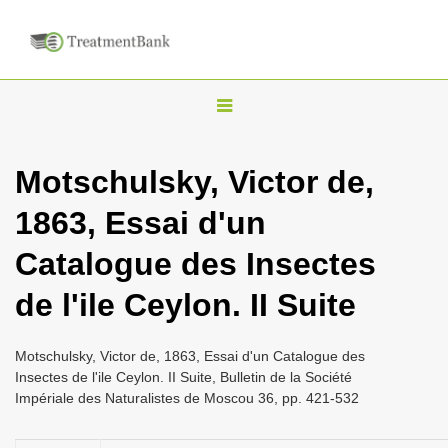
T
o
g
Motschulsky, Victor de,
g
1863, Essai d'un
l
e
Catalogue des Insectes
n
de l'ile Ceylon. II Suite
a
v
i
Motschulsky, Victor de, 1863, Essai d'un Catalogue des
Insectes de l'ile Ceylon. II Suite, Bulletin de la Société
g
Impériale des Naturalistes de Moscou 36, pp. 421-532
a
t