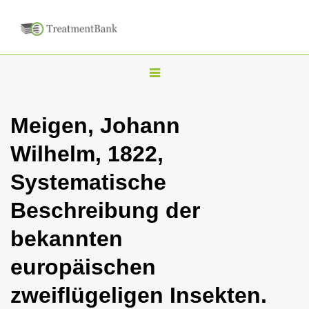
T
o
g
Meigen, Johann
g
Wilhelm, 1822,
l
e
Systematische
n
Beschreibung der
a
v
bekannten
i
europäischen
g
a
zweiflügeligen Insekten.
t