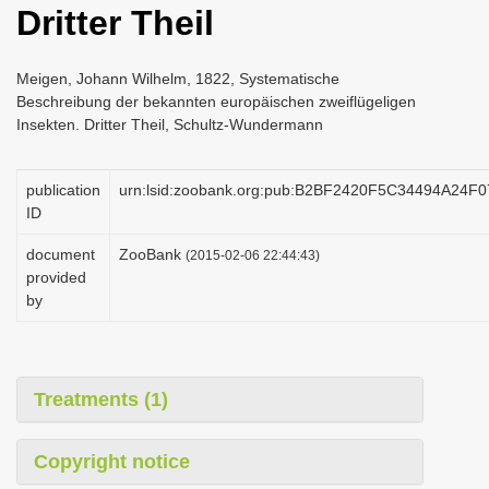
Dritter Theil
i
o
Meigen, Johann Wilhelm, 1822, Systematische
n
Beschreibung der bekannten europäischen zweiflügeligen
Insekten. Dritter Theil, Schultz-Wundermann
publication
urn:lsid:zoobank.org:pub:B2BF2420F5C34494A24
ID
document
ZooBank
(2015-02-06 22:44:43)
provided
by
Treatments (1)
Copyright notice