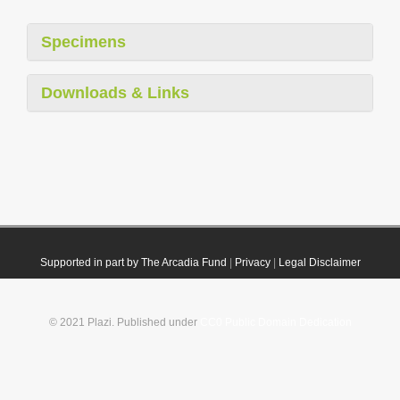
Specimens
Downloads & Links
Supported in part by The Arcadia Fund
|
Privacy
|
Legal Disclaimer
© 2021 Plazi. Published under
CC0 Public Domain Dedication