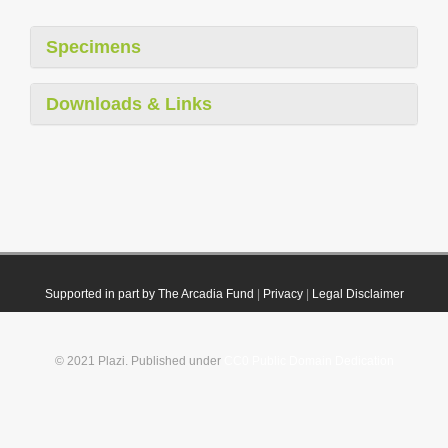
Specimens
Downloads & Links
Supported in part by The Arcadia Fund
|
Privacy
|
Legal Disclaimer
© 2021 Plazi. Published under
CC0 Public Domain Dedication