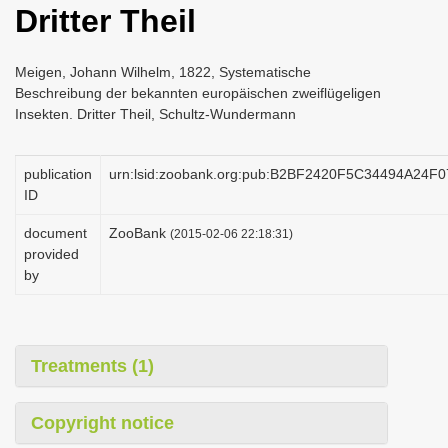
Dritter Theil
i
o
Meigen, Johann Wilhelm, 1822, Systematische
n
Beschreibung der bekannten europäischen zweiflügeligen
Insekten. Dritter Theil, Schultz-Wundermann
publication
urn:lsid:zoobank.org:pub:B2BF2420F5C34494A24
ID
document
ZooBank
(2015-02-06 22:18:31)
provided
by
Treatments (1)
Copyright notice