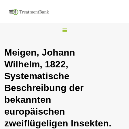
T
o
g
Meigen, Johann
g
Wilhelm, 1822,
l
e
Systematische
n
Beschreibung der
a
v
bekannten
i
europäischen
g
a
zweiflügeligen Insekten.
t