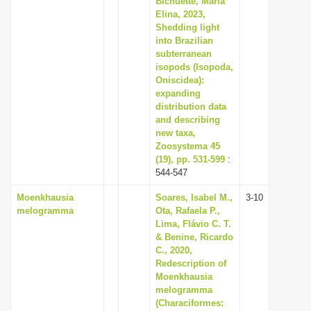
Bichuette, Maria
Elina, 2023,
Shedding light
into Brazilian
subterranean
isopods (Isopoda,
Oniscidea):
expanding
distribution data
and describing
new taxa,
Zoosystema 45
(19), pp. 531-599
:
544-547
Moenkhausia
Soares, Isabel M.,
3-10
melogramma
Ota, Rafaela P.,
Lima, Flávio C. T.
& Benine, Ricardo
C., 2020,
Redescription of
Moenkhausia
melogramma
(Characiformes: