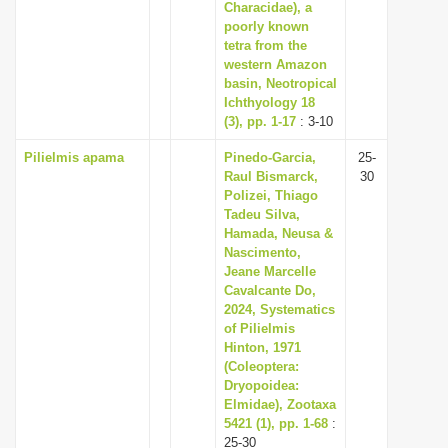
Characidae), a
poorly known
tetra from the
western Amazon
basin, Neotropical
Ichthyology 18
(3), pp. 1-17
: 3-10
Pilielmis apama
Pinedo-Garcia,
25-
Raul Bismarck,
30
Polizei, Thiago
Tadeu Silva,
Hamada, Neusa &
Nascimento,
Jeane Marcelle
Cavalcante Do,
2024, Systematics
of Pilielmis
Hinton, 1971
(Coleoptera:
Dryopoidea:
Elmidae), Zootaxa
5421 (1), pp. 1-68
:
25-30