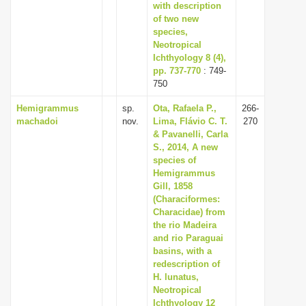
with description
of two new
species,
Neotropical
Ichthyology 8 (4),
pp. 737-770
: 749-
750
Hemigrammus
sp.
Ota, Rafaela P.,
266-
machadoi
nov.
Lima, Flávio C. T.
270
& Pavanelli, Carla
S., 2014, A new
species of
Hemigrammus
Gill, 1858
(Characiformes:
Characidae) from
the rio Madeira
and rio Paraguai
basins, with a
redescription of
H. lunatus,
Neotropical
Ichthyology 12