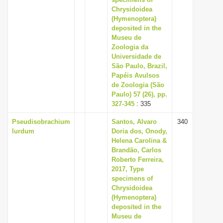
i
Chrysidoidea
(Hymenoptera)
o
deposited in the
n
Museu de
Zoologia da
Universidade de
São Paulo, Brazil,
Papéis Avulsos
de Zoologia (São
Paulo) 57 (26), pp.
327-345
: 335
Pseudisobrachium
Santos, Alvaro
340
lurdum
Doria dos, Onody,
Helena Carolina &
Brandão, Carlos
Roberto Ferreira,
2017, Type
specimens of
Chrysidoidea
(Hymenoptera)
deposited in the
Museu de