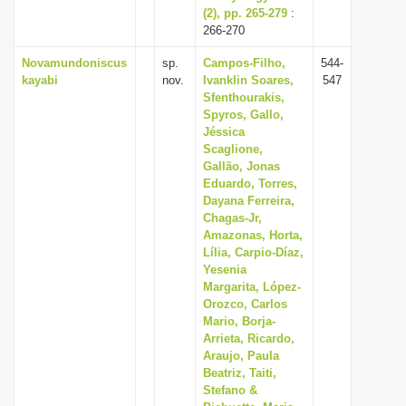
(2), pp. 265-279
:
266-270
Novamundoniscus
sp.
Campos-Filho,
544-
kayabi
nov.
Ivanklin Soares,
547
Sfenthourakis,
Spyros, Gallo,
Jéssica
Scaglione,
Gallão, Jonas
Eduardo, Torres,
Dayana Ferreira,
Chagas-Jr,
Amazonas, Horta,
Lília, Carpio-Díaz,
Yesenia
Margarita, López-
Orozco, Carlos
Mario, Borja-
Arrieta, Ricardo,
Araujo, Paula
Beatriz, Taiti,
Stefano &