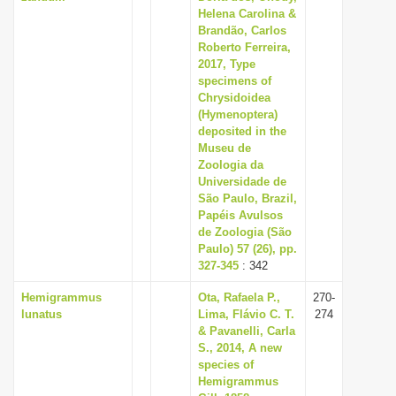
Helena Carolina &
Brandão, Carlos
Roberto Ferreira,
2017, Type
specimens of
Chrysidoidea
(Hymenoptera)
deposited in the
Museu de
Zoologia da
Universidade de
São Paulo, Brazil,
Papéis Avulsos
de Zoologia (São
Paulo) 57 (26), pp.
327-345
: 342
Hemigrammus
Ota, Rafaela P.,
270-
lunatus
Lima, Flávio C. T.
274
& Pavanelli, Carla
S., 2014, A new
species of
Hemigrammus