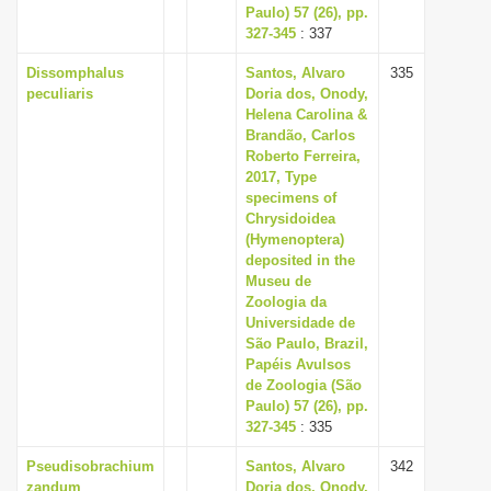
Paulo) 57 (26), pp.
327-345
: 337
Dissomphalus
Santos, Alvaro
335
peculiaris
Doria dos, Onody,
Helena Carolina &
Brandão, Carlos
Roberto Ferreira,
2017, Type
specimens of
Chrysidoidea
(Hymenoptera)
deposited in the
Museu de
Zoologia da
Universidade de
São Paulo, Brazil,
Papéis Avulsos
de Zoologia (São
Paulo) 57 (26), pp.
327-345
: 335
Pseudisobrachium
Santos, Alvaro
342
zandum
Doria dos, Onody,