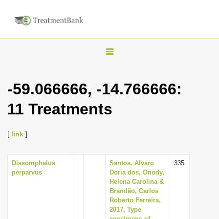
T
o
g
-59.066666, -14.766666:
g
11 Treatments
l
e
n
[
link
]
a
v
Dissomphalus
Santos, Alvaro
335
perparvus
Doria dos, Onody,
i
Helena Carolina &
g
Brandão, Carlos
Roberto Ferreira,
a
2017, Type
t
specimens of