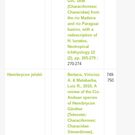
Gill, 1858
(Characiformes:
Characidae) from
the rio Madeira
and rio Paraguai
basins, with a
redescription of
H. lunatus,
Neotropical
Ichthyology 12
(2), pp. 265-279
:
270-274
Hemibrycon jelskii
Bertaco, Vinicius
749-
A. & Malabarba,
750
Luiz R., 2010, A
review of the Cis-
Andean species
of Hemibrycon
Günther
(Teleostei:
Characiformes:
Characidae:
Stevardiinae),