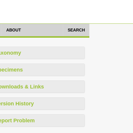
ABOUT
SEARCH
axonomy
pecimens
ownloads & Links
rsion History
eport Problem