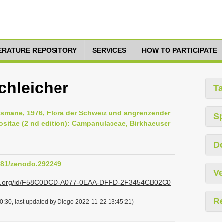
TERATURE REPOSITORY
SERVICES
HOW TO PARTICIPATE
chleicher
T
Rosmarie, 1976, Flora der Schweiz und angrenzender
S
sitae (2 nd edition): Campanulaceae, Birkhaeuser
D
5281/zenodo.292249
Ve
lazi.org/id/F58C0DCD-A077-0EAA-DFFD-2F3454CB02C0
R
0:30, last updated by Diego 2022-11-22 13:45:21)