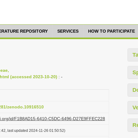
TERATURE REPOSITORY
SERVICES
HOW TO PARTICIPATE
T
ceae,
S
e.html (accessed 2023-10-20)
: -
D
5281/zenodo.10916510
Ve
lazi.org/id/F1B8AD15-6410-C5DC-6496-D27E9FFEC228
R
:42, last updated 2024-11-26 01:50:52)