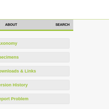
ABOUT
SEARCH
axonomy
pecimens
ownloads & Links
rsion History
eport Problem