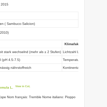
 2015
ten ( Sambuco-Salicion)
(2010)
Klimafaktoren
it stark wechselnd (mehr als ± 2 Stufen)
Lichtzahl L
hell
l (pH 4.5-7.5)
Temperaturzahl T
montan
mässig nährstoffreich
Kontinentalitätszahl K
suboze
View in CoL
emula L.
spe Nom français: Tremble Nome italiano: Pioppo