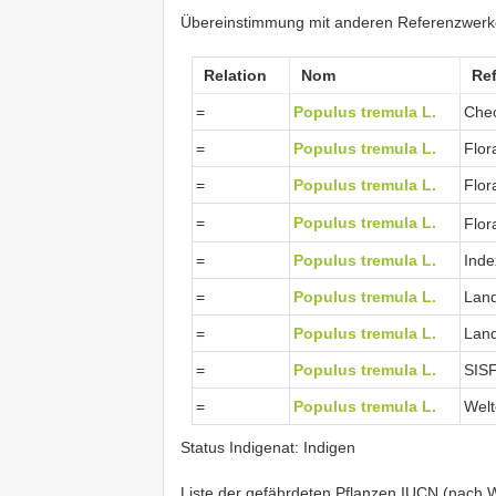
Übereinstimmung mit anderen Referenzwer
Relation
Nom
Re
=
Populus tremula L.
Chec
=
Populus tremula L.
Flor
=
Populus tremula L.
Flor
=
Populus tremula L.
Flor
=
Populus tremula L.
Inde
=
Populus tremula L.
Land
=
Populus tremula L.
Land
=
Populus tremula L.
SISF
=
Populus tremula L.
Welt
Status Indigenat: Indigen
Liste der gefährdeten Pflanzen IUCN (nach Wa