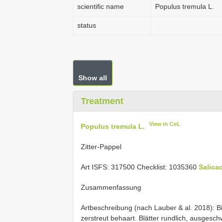
scientific name
Populus tremula L.
status
Show all
Treatment
View in CoL
Populus tremula L.
Zitter-Pappel
Art ISFS: 317500 Checklist: 1035360
Salica
Zusammenfassung
Artbeschreibung (nach Lauber & al. 2018): 
zerstreut behaart. Blätter rundlich, ausgesc