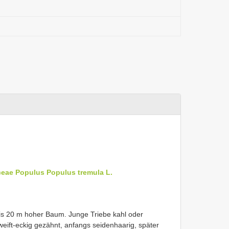
ceae
Populus
Populus tremula L.
Bis 20 m hoher Baum. Junge Triebe kahl oder
hweift-eckig gezähnt, anfangs seidenhaarig, später