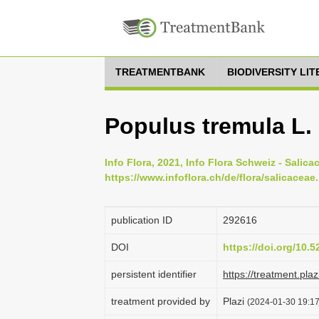
TREATMENTBANK
BIODIVERSITY LI
Populus tremula L.
Info Flora, 2021, Info Flora Schweiz - Salica
https://www.infoflora.ch/de/flora/salicacea
publication ID
292616
DOI
https://doi.org/10.
persistent identifier
https://treatment.p
treatment provided by
Plazi
(2024-01-30 19:17