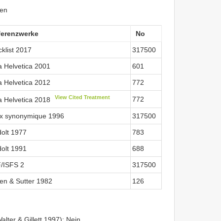
ken
ferenzwerke
No
klist 2017
317500
a Helvetica 2001
601
a Helvetica 2012
772
View Cited Treatment
772
a Helvetica 2018
x synonymique 1996
317500
olt 1977
783
olt 1991
688
/ISFS 2
317500
en & Sutter 1982
126
lter & Gillett 1997): Nein