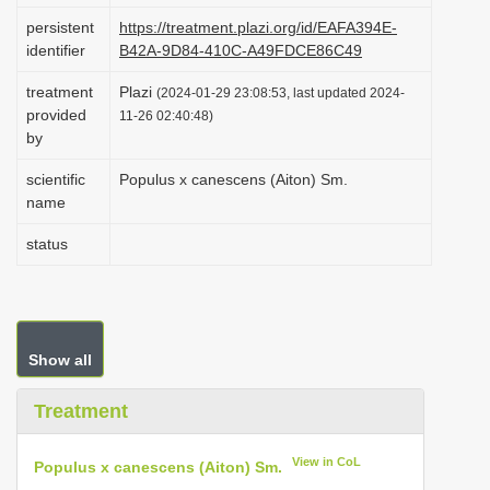
i
persistent
https://treatment.plazi.org/id/EAFA394E-
identifier
B42A-9D84-410C-A49FDCE86C49
o
n
treatment
Plazi
(2024-01-29 23:08:53, last updated 2024-
provided
11-26 02:40:48)
by
scientific
Populus x canescens (Aiton) Sm.
name
status
Show all
Treatment
View in CoL
Populus x canescens (Aiton) Sm.