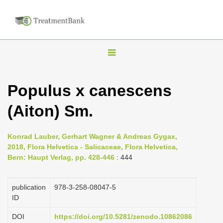
T
o
g
Populus x canescens
g
(Aiton) Sm.
l
e
n
Konrad Lauber, Gerhart Wagner & Andreas Gygax,
2018, Flora Helvetica - Salicaceae, Flora Helvetica,
a
Bern: Haupt Verlag, pp. 428-446
: 444
v
i
publication
978-3-258-08047-5
g
ID
a
DOI
https://doi.org/10.5281/zenodo.10862086
t