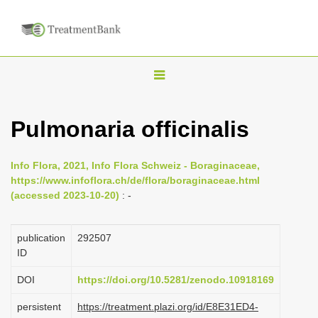
T
o
g
Pulmonaria officinalis
g
l
Info Flora, 2021, Info Flora Schweiz - Boraginaceae,
e
https://www.infoflora.ch/de/flora/boraginaceae.html
n
(accessed 2023-10-20)
: -
a
v
publication
292507
i
ID
g
DOI
https://doi.org/10.5281/zenodo.10918169
a
persistent
https://treatment.plazi.org/id/E8E31ED4-
t