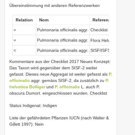
Übereinstimmung mit anderen Referenzwerken
Relation
Nom
Referenzwerke
=
Pulmonaria officinalis aggr.
Checklist 2017
V
=
Pulmonaria officinalis aggr.
Flora Helvetica 2018
<
Pulmonaria officinalis aggr.
SISF/ISFS 2
Kommentare aus der Checklist 2017 Neues Konzept:
Das Taxon wird gegenüber dem SISF-2 weiter
gefasst. Dieses neue Aggregat ist weiter gefasst als
P.
officinalis
aggr. gemäss SISF-2, da zusätzlich zu
P.
helvetica Bolliger
und
P. officinalis
L. auch P.
obscura Dumort. eingeschlossen wurden. Checklist
Status Indigenat: Indigen
Liste der gefährdeten Pflanzen IUCN (nach Walter &
Gillett 1997): Nein