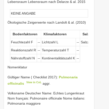
Lebensraum Lebensraum nach Delarze & al. 2015
KEINE ANGABE
Ökologische Zeigerwerte nach Landolt & al. (2010)
Bodenfaktoren
Klimafaktoren
Salztoleranz
Feuchtezahl F
--
Lichtzahl L
--
Salzzeichen
--
Reaktionszahl R
--
Temperaturzahl T
--
Nährstoffzahl N
--
Kontinentalitätszahl K
--
Nomenklatur
Gültiger Name ( Checklist 2017):
Pulmonaria
View in CoL
officinalis
aggr.
Volksname Deutscher Name: Echtes Lungenkraut
Nom français: Pulmonaire officinale Nome italiano:
Polmonaria maggiore