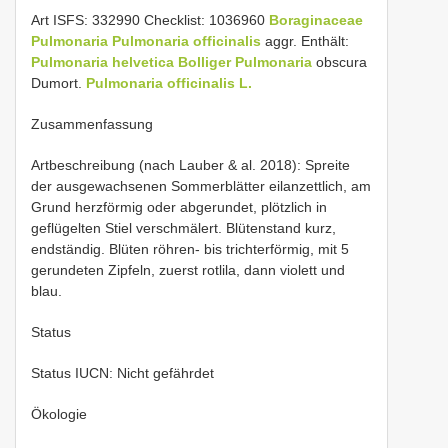
Art ISFS: 332990 Checklist: 1036960
Boraginaceae
Pulmonaria
Pulmonaria officinalis
aggr. Enthält:
Pulmonaria helvetica Bolliger
Pulmonaria
obscura
Dumort.
Pulmonaria officinalis L.
Zusammenfassung
Artbeschreibung (nach Lauber & al. 2018): Spreite
der ausgewachsenen Sommerblätter eilanzettlich, am
Grund herzförmig oder abgerundet, plötzlich in
geflügelten Stiel verschmälert. Blütenstand kurz,
endständig. Blüten röhren- bis trichterförmig, mit 5
gerundeten Zipfeln, zuerst rotlila, dann violett und
blau.
Status
Status IUCN: Nicht gefährdet
Ökologie