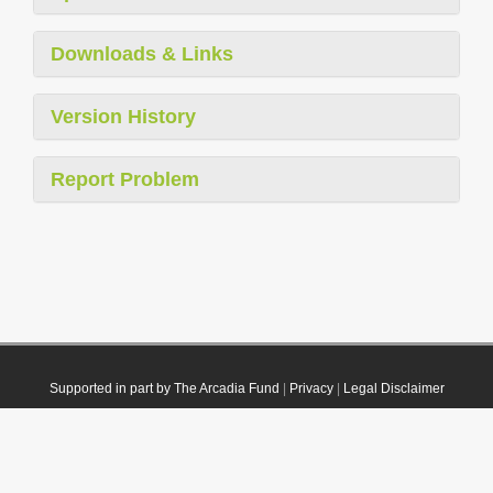
Downloads & Links
Version History
Report Problem
Supported in part by The Arcadia Fund
|
Privacy
|
Legal Disclaimer
© 2021 Plazi. Published under
CC0 Public Domain Dedication