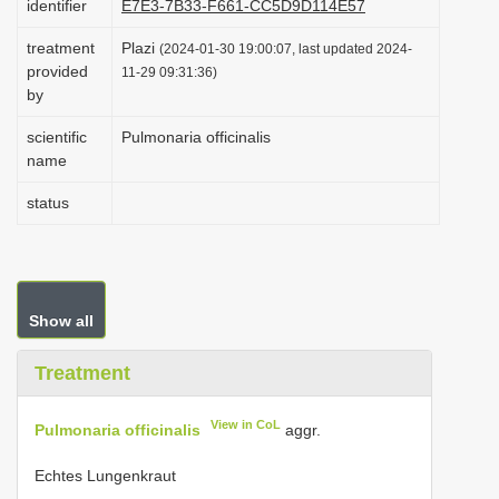
identifier
E7E3-7B33-F661-CC5D9D114E57
i
treatment
Plazi
(2024-01-30 19:00:07, last updated 2024-
o
provided
11-29 09:31:36)
n
by
scientific
Pulmonaria officinalis
name
status
Show all
Treatment
View in CoL
Pulmonaria officinalis
aggr.
Echtes Lungenkraut