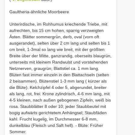
Gaultheria-ähnliche Moorbeere
Unterirdische, im Rohhumus kriechende Triebe, mit
aufrechten, bis 15 cm hohen, sparrig verzweigten
Ästen. Blätter sommergrün, derb, oval (vorn oft
ausgerandet), selten über 2 cm lang und selten bis 1
cm breit, 1-3mal so lang wie breit, mit der größten
Breite über der Mitte, ganzrandig, oberseits blaugrün,
unterseits mit kleinem Randwulst und vorstehenden
Netznerven, graugrün; Blattstiel ca. 1 mm lang.
Blüten fast immer einzeln in den Blattachseln (selten
2 beisammen). Blütenstiel 1-3 mm lang ( kürzer als
die Blüte). Kelchzipfel 4 oder 5, abgerundet, breiter
als lang, rot, frei. Krone zylindrisch, 4-6 mm lang, mit
4-5 kleinen, nach außen gebogenen Zipfeln, weiß bis
rosa. Staubblätter 8 oder 10; jeder Staubbeutel mit
bogig aufwärts gerichtetem Anhängsel; Staubfäden
kahl. Frucht kugelig, im Durchmesser 6-8 mm,
dunkelblau (Fleisch und Saft hell). - Blüte: Früher
Sommer.