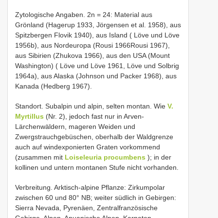
Zytologische Angaben. 2n = 24: Material aus
Grönland (Hagerup 1933, Jörgensen et al. 1958), aus
Spitzbergen Flovik 1940), aus Island ( Löve und Löve
1956b), aus Nordeuropa (Rousi 1966Rousi 1967),
aus Sibirien (Zhukova 1966), aus den USA (Mount
Washington) ( Löve und Löve 1961, Löve und Solbrig
1964a), aus Alaska (Johnson und Packer 1968), aus
Kanada (Hedberg 1967).
Standort. Subalpin und alpin, selten montan. Wie
V.
Myrtillus
(Nr. 2), jedoch fast nur in Arven-
Lärchenwäldern, mageren Weiden und
Zwergstrauchgebüschen, oberhalb der Waldgrenze
auch auf windexponierten Graten vorkommend
(zusammen mit
Loiseleuria procumbens
); in der
kollinen und untern montanen Stufe nicht vorhanden.
Verbreitung. Arktisch-alpine Pflanze: Zirkumpolar
zwischen 60 und 80° NB; weiter südlich in Gebirgen:
Sierra Nevada, Pyrenäen, Zentralfranzösische