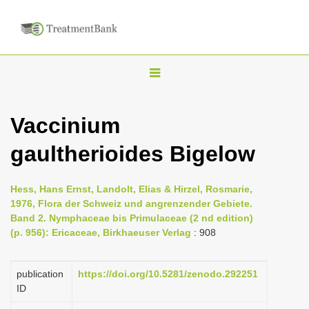
T
o
g
Vaccinium
g
gaultherioides Bigelow
l
e
n
Hess, Hans Ernst, Landolt, Elias & Hirzel, Rosmarie,
1976, Flora der Schweiz und angrenzender Gebiete.
a
Band 2. Nymphaceae bis Primulaceae (2 nd edition)
v
(p. 956): Ericaceae, Birkhaeuser Verlag
: 908
i
g
publication
https://doi.org/10.5281/zenodo.292251
a
ID
t