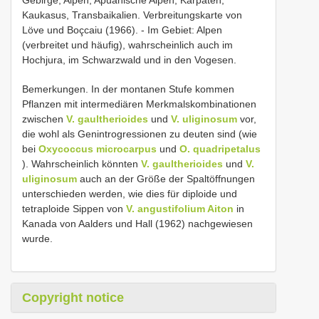
Gebirge, Alpen, Apuanische Alpen, Karpaten,
Kaukasus, Transbaikalien. Verbreitungskarte von
Löve und Boçcaiu (1966). - Im Gebiet: Alpen
(verbreitet und häufig), wahrscheinlich auch im
Hochjura, im Schwarzwald und in den Vogesen.
Bemerkungen. In der montanen Stufe kommen
Pflanzen mit intermediären Merkmalskombinationen
zwischen
V. gaultherioides
und
V. uliginosum
vor,
die wohl als Genintrogressionen zu deuten sind (wie
bei
Oxycoccus microcarpus
und
O. quadripetalus
). Wahrscheinlich könnten
V. gaultherioides
und
V.
uliginosum
auch an der Größe der Spaltöffnungen
unterschieden werden, wie dies für diploide und
tetraploide Sippen von
V. angustifolium Aiton
in
Kanada von Aalders und Hall (1962) nachgewiesen
wurde.
Copyright notice