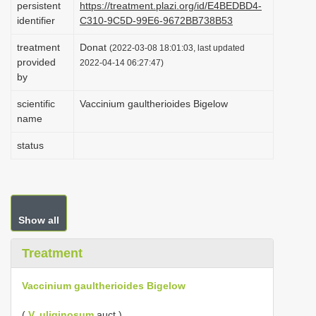
persistent
https://treatment.plazi.org/id/E4BEDBD4-
i
identifier
C310-9C5D-99E6-9672BB738B53
o
treatment
Donat
(2022-03-08 18:01:03, last updated
n
provided
2022-04-14 06:27:47)
by
scientific
Vaccinium gaultherioides Bigelow
name
status
Show all
Treatment
Vaccinium gaultherioides Bigelow
(
V. uliginosum
auct.)