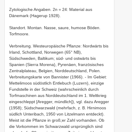
Zytologische Angaben. 2n = 24: Material aus
Dänemark (Hagerup 1928).
Standort. Montan. Nasse, saure, humose Böden.
Torfmoore.
Verbreitung. Westeuropäische Pflanze: Nordwärts bis
Irland, Schottland, Norwegen (65° NB),
Südschweden, Baltikum; süd- und ostwärts bis
Spanien (Sierra Morena), Pyrenäen, französisches
Zentralplateau, Belgien, Norddeutschland, Polen.
Verbreitungskarte von Bannister (1966). - Im Gebiet:
Mettelimoos südöstlich Entlebuch (Luzern), einzige
Fundstelle in der Schweiz (wahrscheinlich durch
Torfmaschinen aus Norddeutschland im 1. Weltkrieg
eingeschleppt [Aregger, mündlich]), vgl. dazu Aregger
(1958); Südschwarzwald (mehrfach, z. B. Hirnimoos
südlich Unteribach, 1950 von Litzelmann entdeckt).
Meist ist die Pflanze in groß;er Zahl vorhanden. Ob
die Vorkommen im Schwarzwald ursprünglich sind