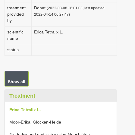
i
treatment
Donat
(2022-03-08 18:01:03, last updated
provided
o
2022-04-14 06:27:47)
by
n
scientific
Erica Tetralix L.
name
status
Show all
Treatment
Erica Tetralix L.
Moor-Erika, Glocken-Heide
Niederliegend und sich weit in Moosblüten