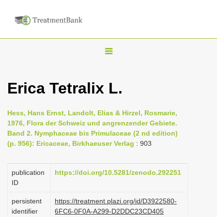
T
o
g
Erica Tetralix L.
g
l
Hess, Hans Ernst, Landolt, Elias & Hirzel, Rosmarie,
e
1976, Flora der Schweiz und angrenzender Gebiete.
n
Band 2. Nymphaceae bis Primulaceae (2 nd edition)
(p. 956): Ericaceae, Birkhaeuser Verlag
: 903
a
v
i
publication
https://doi.org/10.5281/zenodo.292251
ID
g
a
persistent
https://treatment.plazi.org/id/D3922580-
identifier
6FC6-0F0A-A299-D2DDC23CD405
t