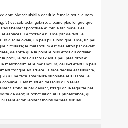
ce dont Motschulskii a decrit la femelle sous le nom
fig. 3) est subreclangulaire, a peine plus longue que
 tres finement ponctuee et tout a fait mate. Les
 et espaces. Le thorax est large par devant, le
un disque ovale, un peu plus long que large, un peu
ue circulaire; le metanotum est tres etroit par devant,
iere, de sorte que le point le plus etroit du corselet
e profil, le dos du thorax est a peu pres droit et
e le mesonotum et le metanotum, celui-ci etant un peu
ent tronque en arriere; la face declive est luisante,
. 4) a une face anterieure subplane et luisante, le
e convexe; il est muni en dessous d'un relief
tement. tronque par devant, lorsqu'on le regarde par
sorte de dent; la ponctuation et la pubescence, qui
iblissent et deviennent moins serrees sur les