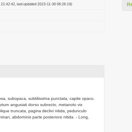
R
 21:42:42, last updated 2023-11-30 06:26:19)
losa, subopaca, subtilissima punctata, capite opaco,
otum angusiati dorso subrecto, metanoto vix
que truncata, pagina declivi nitida, pedunculo
nari, abdominis parte posteriore nitida. - Long,