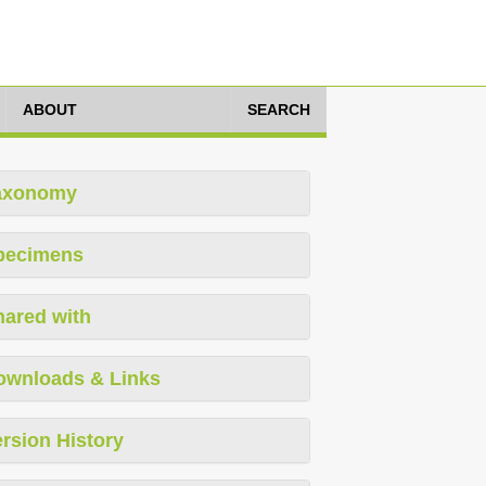
ABOUT
SEARCH
axonomy
pecimens
hared with
ownloads & Links
rsion History