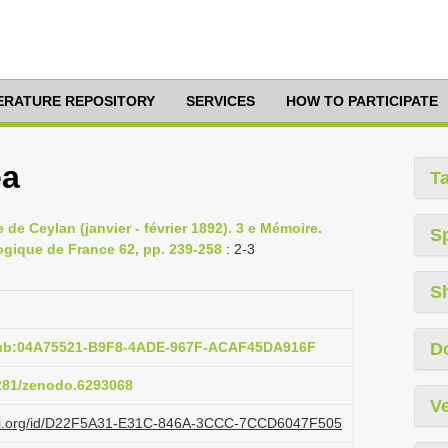
TERATURE REPOSITORY
SERVICES
HOW TO PARTICIPATE
ea
T
e de Ceylan (janvier - février 1892). 3 e Mémoire.
S
ogique de France 62, pp. 239-258
: 2-3
S
pub:04A75521-B9F8-4ADE-967F-ACAF45DA916F
D
5281/zenodo.6293068
Ve
lazi.org/id/D22F5A31-E31C-846A-3CCC-7CCD6047F505