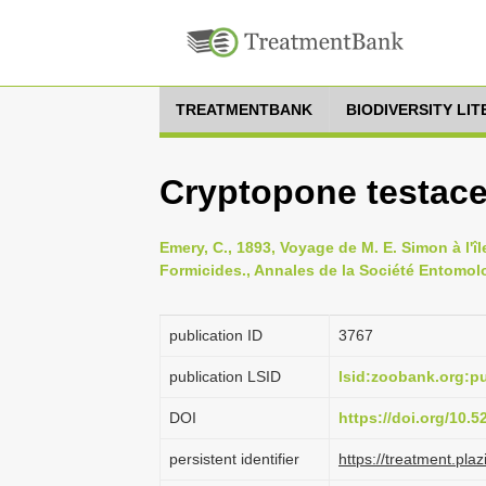
TREATMENTBANK
BIODIVERSITY LI
Cryptopone testac
Emery, C., 1893, Voyage de M. E. Simon à l'îl
Formicides., Annales de la Société Entomol
publication ID
3767
publication LSID
lsid:zoobank.org:
DOI
https://doi.org/10.
persistent identifier
https://treatment.p