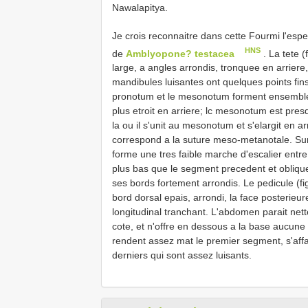
Nawalapitya.
Je crois reconnaitre dans cette Fourmi l'espe
HNS
de
Amblyopone? testacea
. La tete (
large, a angles arrondis, tronquee en arriere,
mandibules luisantes ont quelques points fins
pronotum et le mesonotum forment ensemble 
plus etroit en arriere; lc mesonotum est presq
la ou il s'unit au mesonotum et s'elargit en arr
correspond a la suture meso-metanotale. Sur l
forme une tres faible marche d'escalier entr
plus bas que le segment precedent et obliquem
ses bords fortement arrondis. Le pedicule (fig
bord dorsal epais, arrondi, la face posterieur
longitudinal tranchant. L'abdomen parait net
cote, et n'offre en dessous a la base aucune 
rendent assez mat le premier segment, s'affa
derniers qui sont assez luisants.