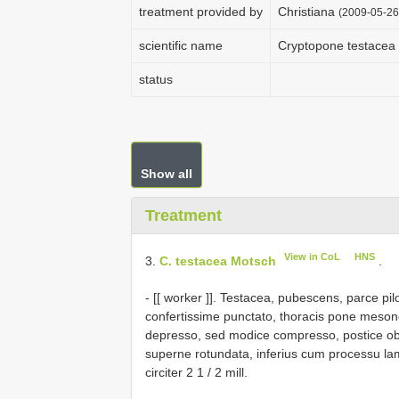
treatment provided by
Christiana
(2009-05-26
scientific name
Cryptopone testacea
status
Show all
Treatment
View in CoL
HNS
3.
C. testacea Motsch
.
- [[ worker ]]. Testacea, pubescens, parce pi
confertissime punctato, thoracis pone meson
depresso, sed modice compresso, postice obli
superne rotundata, inferius cum processu lami
circiter 2 1 / 2 mill.