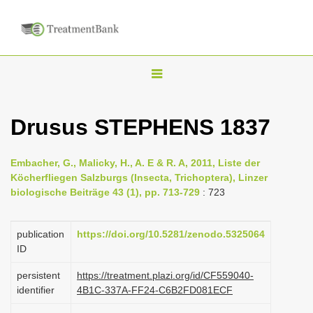
T
o
g
Drusus STEPHENS 1837
g
l
Embacher, G., Malicky, H., A. E & R. A, 2011, Liste der
e
Köcherfliegen Salzburgs (Insecta, Trichoptera), Linzer
n
biologische Beiträge 43 (1), pp. 713-729
: 723
a
v
publication
https://doi.org/10.5281/zenodo.5325064
i
ID
g
persistent
https://treatment.plazi.org/id/CF559040-
a
identifier
4B1C-337A-FF24-C6B2FD081ECF
t