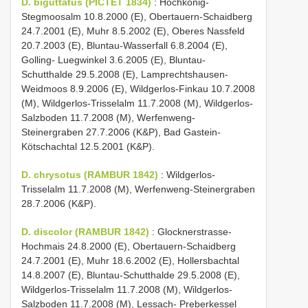
D. biguttatus (PICTET 1834)
: Hochkönig-
Stegmoosalm 10.8.2000 (E), Obertauern-Schaidberg
24.7.2001 (E), Muhr 8.5.2002 (E), Oberes Nassfeld
20.7.2003 (E), Bluntau-Wasserfall 6.8.2004 (E),
Golling- Luegwinkel 3.6.2005 (E), Bluntau-
Schutthalde 29.5.2008 (E), Lamprechtshausen-
Weidmoos 8.9.2006 (E), Wildgerlos-Finkau 10.7.2008
(M), Wildgerlos-Trisselalm 11.7.2008 (M), Wildgerlos-
Salzboden 11.7.2008 (M), Werfenweng-
Steinergraben 27.7.2006 (K&P), Bad Gastein-
Kötschachtal 12.5.2001 (K&P).
D. chrysotus (RAMBUR 1842)
: Wildgerlos-
Trisselalm 11.7.2008 (M), Werfenweng-Steinergraben
28.7.2006 (K&P).
D. discolor (RAMBUR 1842)
: Glocknerstrasse-
Hochmais 24.8.2000 (E), Obertauern-Schaidberg
24.7.2001 (E), Muhr 18.6.2002 (E), Hollersbachtal
14.8.2007 (E), Bluntau-Schutthalde 29.5.2008 (E),
Wildgerlos-Trisselalm 11.7.2008 (M), Wildgerlos-
Salzboden 11.7.2008 (M), Lessach- Preberkessel