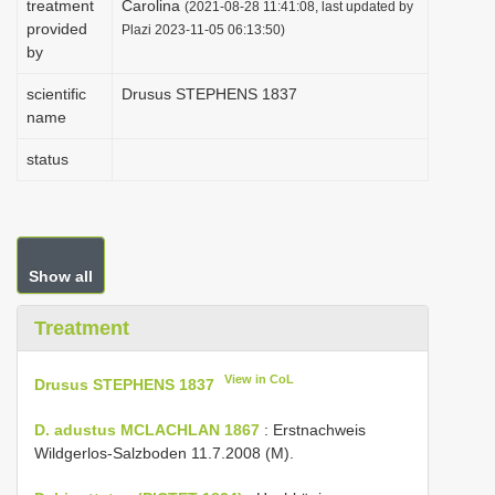
treatment
Carolina
(2021-08-28 11:41:08, last updated by
i
provided
Plazi 2023-11-05 06:13:50)
by
o
n
scientific
Drusus STEPHENS 1837
name
status
Show all
Treatment
View in CoL
Drusus STEPHENS 1837
D. adustus MCLACHLAN 1867
: Erstnachweis
Wildgerlos-Salzboden 11.7.2008 (M).