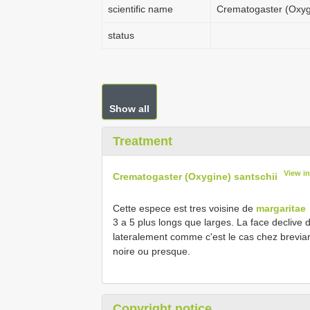
scientific name
Crematogaster (Oxygi
status
Show all
Treatment
View i
Crematogaster (Oxygine) santschii
Cette espece est tres voisine de
margaritae
3 a 5 plus longs que larges. La face decliv
lateralement comme c'est le cas chez breviar
noire ou presque.
Copyright notice