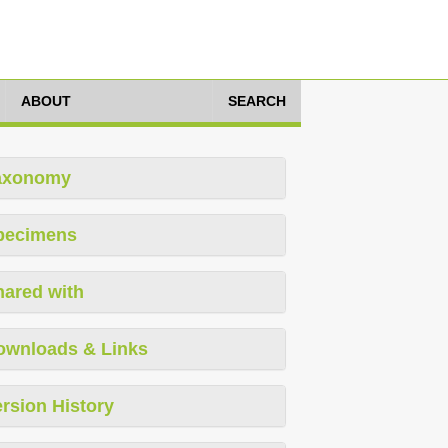
ABOUT
SEARCH
axonomy
pecimens
hared with
ownloads & Links
rsion History