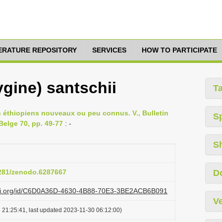
TERATURE REPOSITORY
SERVICES
HOW TO PARTICIPATE
gine) santschii
T
es éthiopiens nouveaux ou peu connus. V., Bulletin
S
Belge 70, pp. 49-77
: -
S
5281/zenodo.6287667
D
lazi.org/id/C6D0A36D-4630-4B88-70E3-3BE2ACB6B091
Ve
 21:25:41, last updated 2023-11-30 06:12:00)