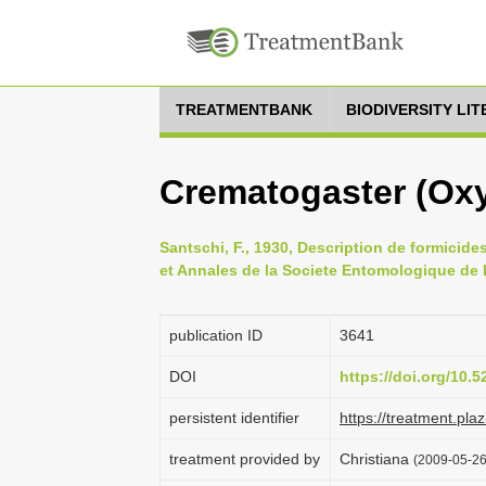
TREATMENTBANK
BIODIVERSITY LI
Crematogaster (Oxy
Santschi, F., 1930, Description de formicid
et Annales de la Societe Entomologique de 
publication ID
3641
DOI
https://doi.org/10.
persistent identifier
https://treatment.p
treatment provided by
Christiana
(2009-05-26