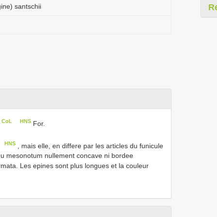
ne) santschii
R
n CoL
HNS
For.
HNS
, mais elle, en differe par les articles du funicule
e du mesonotum nullement concave ni bordee
mata. Les epines sont plus longues et la couleur