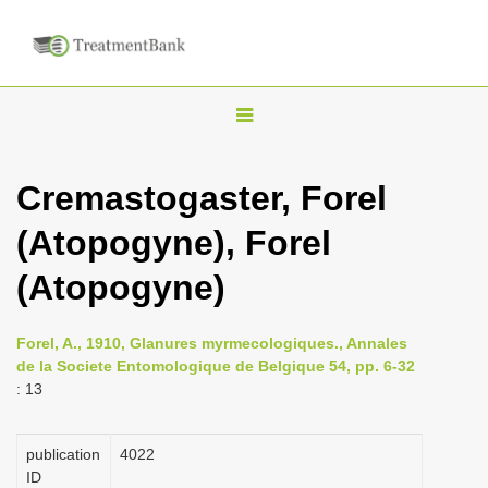
T
o
g
Cremastogaster, Forel
g
(Atopogyne), Forel
l
e
(Atopogyne)
n
a
Forel, A., 1910, Glanures myrmecologiques., Annales
v
de la Societe Entomologique de Belgique 54, pp. 6-32
i
: 13
g
a
publication
4022
ID
t