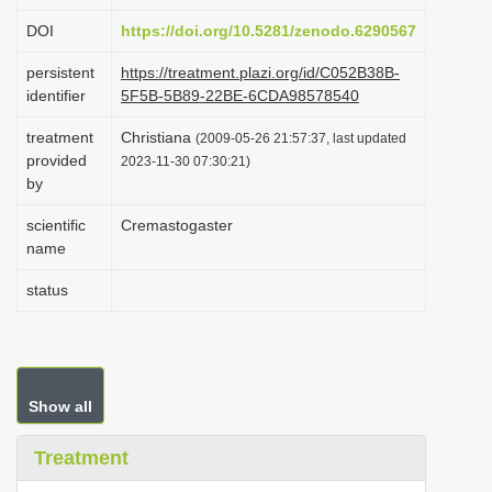
i
DOI
https://doi.org/10.5281/zenodo.6290567
o
persistent
https://treatment.plazi.org/id/C052B38B-
n
identifier
5F5B-5B89-22BE-6CDA98578540
treatment
Christiana
(2009-05-26 21:57:37, last updated
provided
2023-11-30 07:30:21)
by
scientific
Cremastogaster
name
status
Show all
Treatment