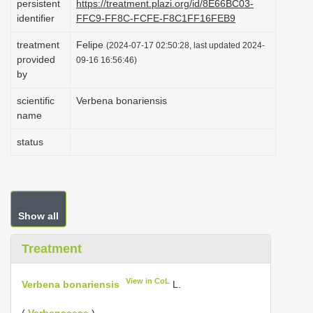
persistent
https://treatment.plazi.org/id/8E66BC03-
i
identifier
FFC9-FF8C-FCFE-F8C1FF16FEB9
o
treatment
Felipe
(2024-07-17 02:50:28, last updated 2024-
n
provided
09-16 16:56:46)
by
scientific
Verbena bonariensis
name
status
Show all
Treatment
View in CoL
Verbena bonariensis
L.
(
Verbenaceae
)