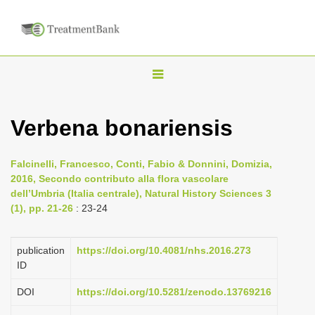
T
o
g
Verbena bonariensis
g
l
Falcinelli, Francesco, Conti, Fabio & Donnini, Domizia,
e
2016, Secondo contributo alla flora vascolare
n
dell’Umbria (Italia centrale), Natural History Sciences 3
(1), pp. 21-26
: 23-24
a
v
i
publication
https://doi.org/10.4081/nhs.2016.273
ID
g
a
DOI
https://doi.org/10.5281/zenodo.13769216
t