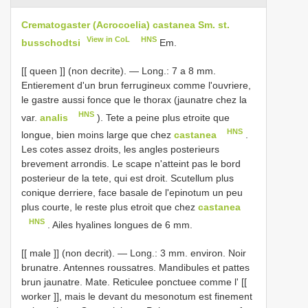
Crematogaster (Acrocoelia) castanea Sm. st.
View in CoL
HNS
busschodtsi
Em.
[[ queen ]] (non decrite). — Long.: 7 a 8 mm.
Entierement d'un brun ferrugineux comme l'ouvriere,
le gastre aussi fonce que le thorax (jaunatre chez la
HNS
var.
analis
). Tete a peine plus etroite que
HNS
longue, bien moins large que chez
castanea
.
Les cotes assez droits, les angles posterieurs
brevement arrondis. Le scape n'atteint pas le bord
posterieur de la tete, qui est droit. Scutellum plus
conique derriere, face basale de l'epinotum un peu
plus courte, le reste plus etroit que chez
castanea
HNS
. Ailes hyalines longues de 6 mm.
[[ male ]] (non decrit). — Long.: 3 mm. environ. Noir
brunatre. Antennes roussatres. Mandibules et pattes
brun jaunatre. Mate. Reticulee ponctuee comme l' [[
worker ]], mais le devant du mesonotum est finement