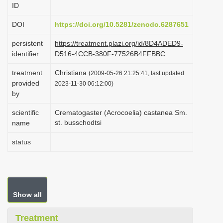
ID
i
o
DOI
https://doi.org/10.5281/zenodo.6287651
n
persistent
https://treatment.plazi.org/id/8D4ADED9-
identifier
D516-4CCB-380F-77526B4FFBBC
treatment
Christiana
(2009-05-26 21:25:41, last updated
provided
2023-11-30 06:12:00)
by
scientific
Crematogaster (Acrocoelia) castanea Sm.
st. busschodtsi
name
status
Show all
Treatment