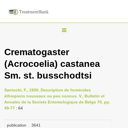
T
o
g
Crematogaster
g
(Acrocoelia) castanea
l
e
Sm. st. busschodtsi
n
a
Santschi, F., 1930, Description de formicides
v
éthiopiens nouveaux ou peu connus. V., Bulletin et
i
Annales de la Societe Entomologique de Belge 70, pp.
49-77
: 64
g
a
publication
3641
t