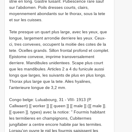
strie en long. Gastre luisant. Pubescence rare sauf
sur l'abdomen. Poils dresses courts, clairs,
moyennement abondants sur le thorax, sous la tete
et sur les cuisses.
Tete presque un quart plus large, avec les yeux, que
longue, largement arrondie derriere les yeux. Ceux-
ci, tres convexes, occupent la moitie des cotes de la
tete. Ocelles grands. Sillon frontal profond et complet.
Epistome convexe, imprime transversalement
derriere. Mandibules unidentees. Scape plus court
que les mandibules. Articles 2 a 4 du funicule aussi
longs que larges, les suivants de plus en plus longs.
Thorax plus large que la tete. Ailes hyalines,
l'anterieure longue de 3,2 mm.
Congo belge: Luluabourg, 31 - VIII- 1913 (P.
Callwaert) [[ worker ]] [[ queen ]] [[ male ]] ([[ male ]].
[[ queen ]]. types) avec la notice: " Fourmis habitant
les termitieres en champignons, Cubitermes
jungifaber a centre encore habite par les termites.
Lorsqu'on ouvre le nid les fourmis saisissent les