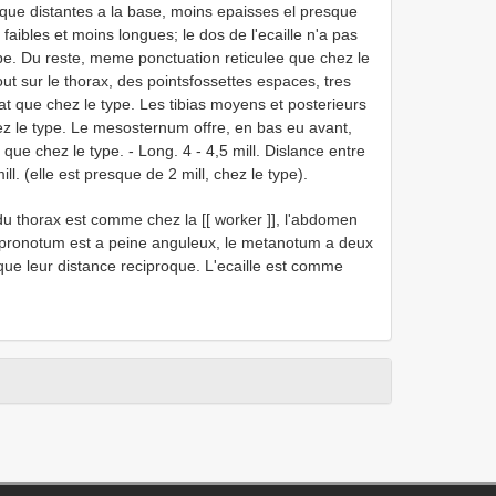
que distantes a la base, moins epaisses el presque
 faibles et moins longues; le dos de l'ecaille n'a pas
type. Du reste, meme ponctuation reticulee que chez le
tout sur le thorax, des pointsfossettes espaces, tres
at que chez le type. Les tibias moyens et posterieurs
z le type. Le mesosternum offre, en bas eu avant,
 que chez le type. - Long. 4 - 4,5 mill. Dislance entre
ll. (elle est presque de 2 mill, chez le type).
t du thorax est comme chez la [[ worker ]], l'abdomen
le pronotum est a peine anguleux, le metanotum a deux
que leur distance reciproque. L'ecaille est comme