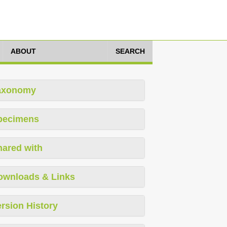
ABOUT
SEARCH
axonomy
pecimens
hared with
ownloads & Links
rsion History