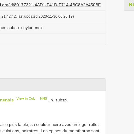
R
lazi.org/id/80177321-4AD1-F41D-F714-4BC8A2A450BF
 21:42:42, last updated 2023-11-30 06:26:19)
nes subsp. ceylonensis
View in CoL
HNS
onensis
, n. subsp.
aille plus faible, sa couleur noire avec un leger reflet
ticulations, noiratres. Les epines du metathorax sont