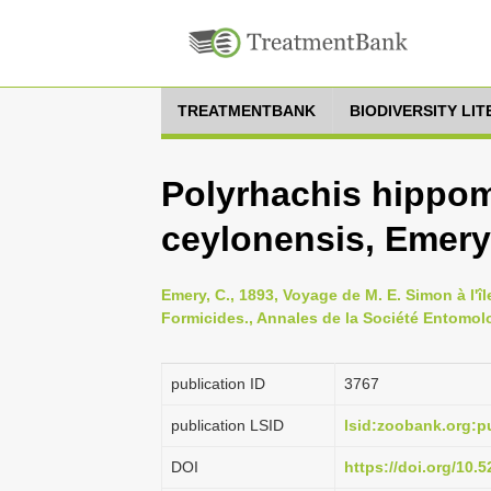
TREATMENTBANK
BIODIVERSITY LI
Polyrhachis hippo
ceylonensis, Emery,
Emery, C., 1893, Voyage de M. E. Simon à l'îl
Formicides., Annales de la Société Entomol
publication ID
3767
publication LSID
lsid:zoobank.org
DOI
https://doi.org/10