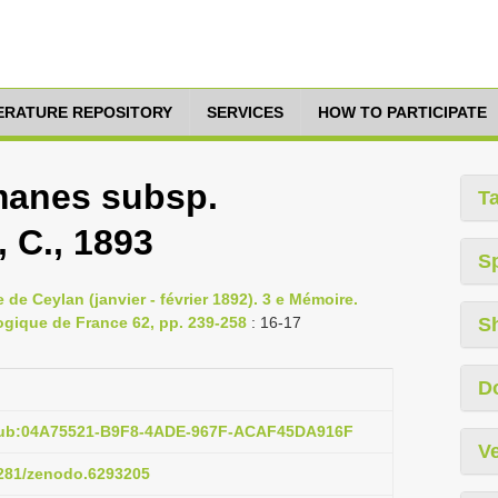
TERATURE REPOSITORY
SERVICES
HOW TO PARTICIPATE
manes subsp.
T
 C., 1893
S
e de Ceylan (janvier - février 1892). 3 e Mémoire.
ogique de France 62, pp. 239-258
: 16-17
S
D
:pub:04A75521-B9F8-4ADE-967F-ACAF45DA916F
Ve
.5281/zenodo.6293205