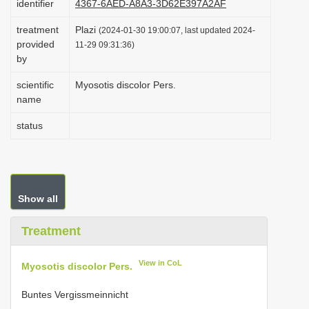
identifier
4367-6AED-A8A3-3D62E397A2AF
i
treatment
Plazi
(2024-01-30 19:00:07, last updated 2024-
o
provided
11-29 09:31:36)
n
by
scientific
Myosotis discolor Pers.
name
status
Show all
Treatment
View in CoL
Myosotis discolor Pers.
Buntes Vergissmeinnicht