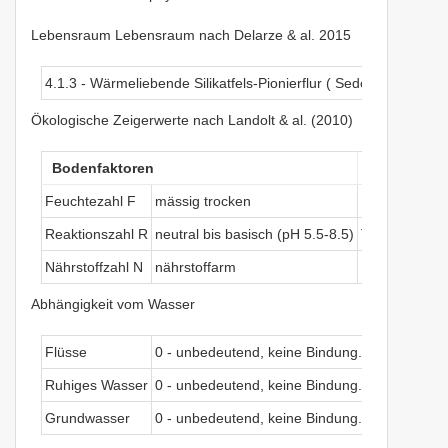
Lebensraum Lebensraum nach Delarze & al. 2015
4.1.3 - Wärmeliebende Silikatfels-Pionierflur ( Sedo-Veronicion)
Ökologische Zeigerwerte nach Landolt & al. (2010)
Bodenfaktoren
Klimafakto
Feuchtezahl F
mässig trocken
Lichtzahl L
Reaktionszahl R
neutral bis basisch (pH 5.5-8.5)
Temperaturza
Nährstoffzahl N
nährstoffarm
Kontinentalitä
Abhängigkeit vom Wasser
Flüsse
0 - unbedeutend, keine Bindung.
Ruhiges Wasser
0 - unbedeutend, keine Bindung.
Grundwasser
0 - unbedeutend, keine Bindung.