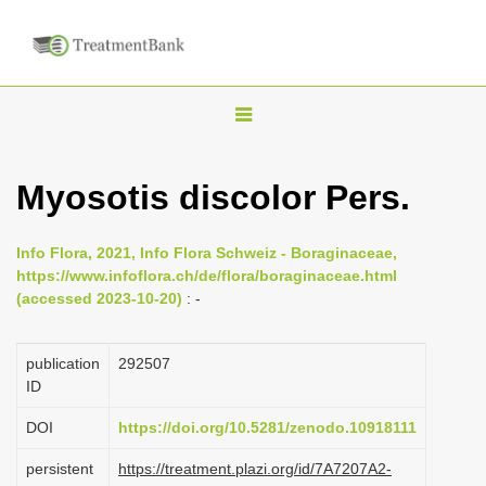
T
o
g
Myosotis discolor Pers.
g
l
Info Flora, 2021, Info Flora Schweiz - Boraginaceae,
e
https://www.infoflora.ch/de/flora/boraginaceae.html
n
(accessed 2023-10-20)
: -
a
v
publication
292507
i
ID
g
DOI
https://doi.org/10.5281/zenodo.10918111
a
persistent
https://treatment.plazi.org/id/7A7207A2-
t