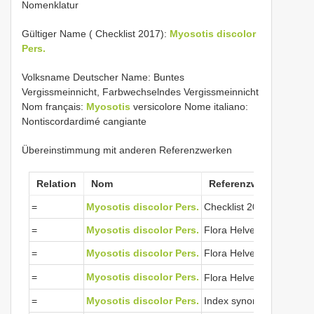
Nomenklatur
Gültiger Name ( Checklist 2017):
Myosotis discolor
Pers.
Volksname Deutscher Name: Buntes
Vergissmeinnicht, Farbwechselndes Vergissmeinnicht
Nom français:
Myosotis
versicolore Nome italiano:
Nontiscordardimé cangiante
Übereinstimmung mit anderen Referenzwerken
Relation
Nom
Referenzwerke
=
Myosotis discolor Pers.
Checklist 2017
=
Myosotis discolor Pers.
Flora Helvetica 2001
=
Myosotis discolor Pers.
Flora Helvetica 2012
Vi
=
Myosotis discolor Pers.
Flora Helvetica 2018
=
Myosotis discolor Pers.
Index synonymique 199