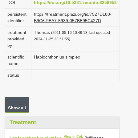
DOI
https://doi.org/10.5281/zenodo.6258953
i
persistent
https://treatment.plazi.org/id/7527D180-
o
identifier
B9C6-9EA7-5939-057BE95C427D
n
treatment
Thomas
(2011-05-16 10:49:13, last updated
provided
2024-11-25 23:51:55)
by
scientific
Haplochthonius simplex
name
status
Show all
Treatment
View in CoL
Haplochthonius simplex
(Willmann,