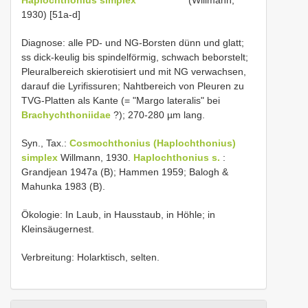
1930) [51a-d]
Diagnose: alle PD- und NG-Borsten dünn und glatt;
ss dick-keulig bis spindelförmig, schwach beborstelt;
Pleuralbereich skierotisiert und mit NG verwachsen,
darauf die Lyrifissuren; Nahtbereich von Pleuren zu
TVG-Platten als Kante (= "Margo lateralis" bei
Brachychthoniidae
?); 270-280 µm lang.
Syn., Tax.:
Cosmochthonius (Haplochthonius)
simplex
Willmann, 1930.
Haplochthonius s.
:
Grandjean 1947a (B); Hammen 1959; Balogh &
Mahunka 1983 (B).
Ökologie: In Laub, in Hausstaub, in Höhle; in
Kleinsäugernest.
Verbreitung: Holarktisch, selten.