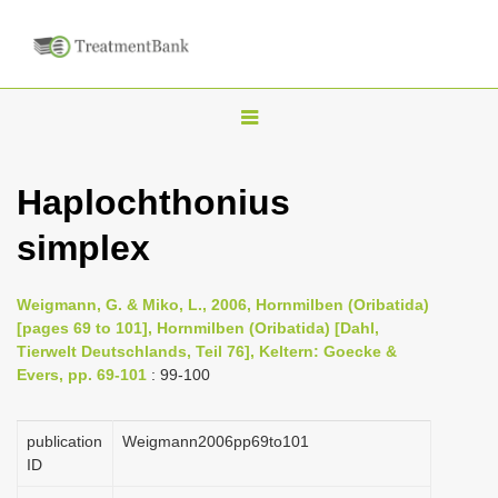
T
o
g
Haplochthonius
g
simplex
l
e
n
Weigmann, G. & Miko, L., 2006, Hornmilben (Oribatida)
[pages 69 to 101], Hornmilben (Oribatida) [Dahl,
a
Tierwelt Deutschlands, Teil 76], Keltern: Goecke &
v
Evers, pp. 69-101
: 99-100
i
g
publication
Weigmann2006pp69to101
a
ID
t