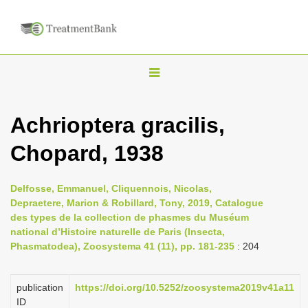
T
o
g
Achrioptera gracilis,
g
Chopard, 1938
l
e
n
Delfosse, Emmanuel, Cliquennois, Nicolas,
Depraetere, Marion & Robillard, Tony, 2019, Catalogue
a
des types de la collection de phasmes du Muséum
v
national d’Histoire naturelle de Paris (Insecta,
i
Phasmatodea), Zoosystema 41 (11), pp. 181-235
: 204
g
a
publication
https://doi.org/10.5252/zoosystema2019v41a11
ID
t