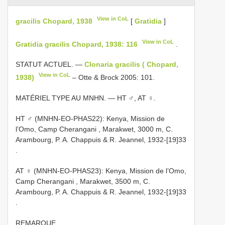
View in CoL
gracilis Chopard, 1938
[
Gratidia
]
View in CoL
Gratidia gracilis Chopard, 1938: 116
.
STATUT ACTUEL. —
Clonaria gracilis ( Chopard,
View in CoL
1938)
– Otte & Brock 2005: 101.
MATÉRIEL TYPE AU MNHN. — HT ♂, AT ♀.
HT ♂ (MNHN-EO-PHAS22): Kenya, Mission de
l’Omo, Camp Cherangani , Marakwet, 3000 m, C.
Arambourg, P. A. Chappuis & R. Jeannel, 1932-[19]33
.
AT ♀ (MNHN-EO-PHAS23): Kenya, Mission de l’Omo,
Camp Cherangani , Marakwet, 3500 m, C.
Arambourg, P. A. Chappuis & R. Jeannel, 1932-[19]33
.
REMARQUE