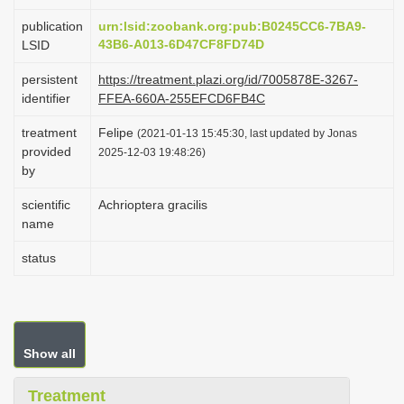
i
publication
urn:lsid:zoobank.org:pub:B0245CC6-7BA9-
o
43B6-A013-6D47CF8FD74D
LSID
n
persistent
https://treatment.plazi.org/id/7005878E-3267-
identifier
FFEA-660A-255EFCD6FB4C
treatment
Felipe
(2021-01-13 15:45:30, last updated by Jonas
provided
2025-12-03 19:48:26)
by
scientific
Achrioptera gracilis
name
status
Show all
Treatment