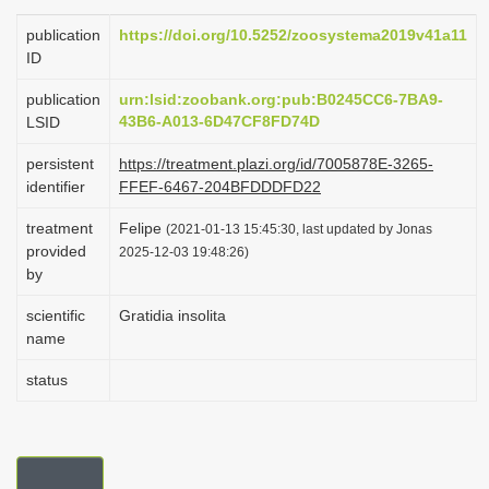
i
publication
https://doi.org/10.5252/zoosystema2019v41a11
o
ID
n
publication
urn:lsid:zoobank.org:pub:B0245CC6-7BA9-
43B6-A013-6D47CF8FD74D
LSID
persistent
https://treatment.plazi.org/id/7005878E-3265-
identifier
FFEF-6467-204BFDDDFD22
treatment
Felipe
(2021-01-13 15:45:30, last updated by Jonas
provided
2025-12-03 19:48:26)
by
scientific
Gratidia insolita
name
status