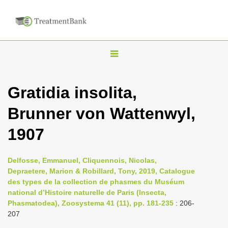
T
o
g
Gratidia insolita,
g
Brunner von Wattenwyl,
l
e
1907
n
a
Delfosse, Emmanuel, Cliquennois, Nicolas,
v
Depraetere, Marion & Robillard, Tony, 2019, Catalogue
i
des types de la collection de phasmes du Muséum
national d’Histoire naturelle de Paris (Insecta,
g
Phasmatodea), Zoosystema 41 (11), pp. 181-235
: 206-
a
207
t