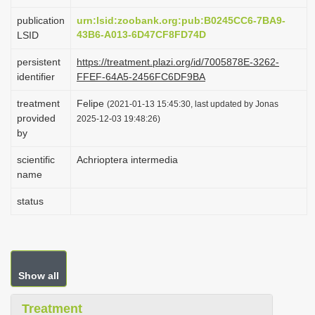
i
publication
urn:lsid:zoobank.org:pub:B0245CC6-7BA9-
o
43B6-A013-6D47CF8FD74D
LSID
n
persistent
https://treatment.plazi.org/id/7005878E-3262-
identifier
FFEF-64A5-2456FC6DF9BA
treatment
Felipe
(2021-01-13 15:45:30, last updated by Jonas
provided
2025-12-03 19:48:26)
by
scientific
Achrioptera intermedia
name
status
Show all
Treatment