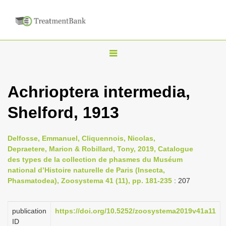
T
o
g
Achrioptera intermedia,
g
Shelford, 1913
l
e
n
Delfosse, Emmanuel, Cliquennois, Nicolas,
Depraetere, Marion & Robillard, Tony, 2019, Catalogue
a
des types de la collection de phasmes du Muséum
v
national d’Histoire naturelle de Paris (Insecta,
i
Phasmatodea), Zoosystema 41 (11), pp. 181-235
: 207
g
a
publication
https://doi.org/10.5252/zoosystema2019v41a11
ID
t