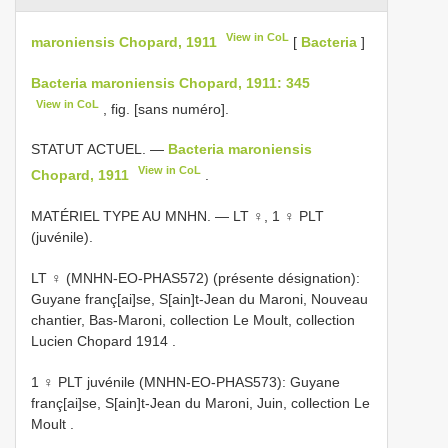
View in CoL
maroniensis Chopard, 1911
[
Bacteria
]
Bacteria maroniensis Chopard, 1911: 345
View in CoL
, fig. [sans numéro].
STATUT ACTUEL. —
Bacteria maroniensis
View in CoL
Chopard, 1911
.
MATÉRIEL TYPE AU MNHN. — LT ♀, 1 ♀ PLT
(juvénile).
LT ♀ (MNHN-EO-PHAS572) (présente désignation):
Guyane franç[ai]se, S[ain]t-Jean du Maroni, Nouveau
chantier, Bas-Maroni, collection Le Moult, collection
Lucien Chopard 1914
.
1 ♀ PLT juvénile (MNHN-EO-PHAS573): Guyane
franç[ai]se, S[ain]t-Jean du Maroni, Juin, collection Le
Moult
.