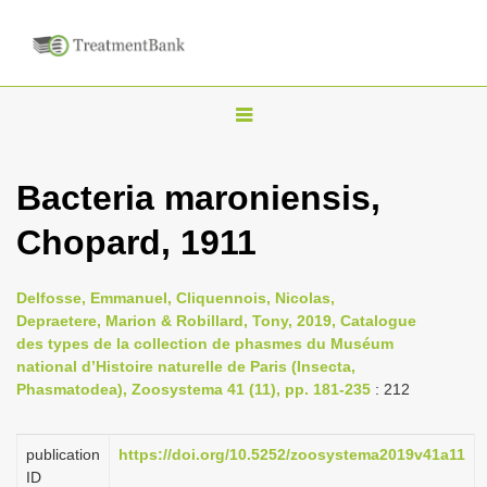
T
o
g
Bacteria maroniensis,
g
Chopard, 1911
l
e
n
Delfosse, Emmanuel, Cliquennois, Nicolas,
Depraetere, Marion & Robillard, Tony, 2019, Catalogue
a
des types de la collection de phasmes du Muséum
v
national d’Histoire naturelle de Paris (Insecta,
i
Phasmatodea), Zoosystema 41 (11), pp. 181-235
: 212
g
a
publication
https://doi.org/10.5252/zoosystema2019v41a11
ID
t