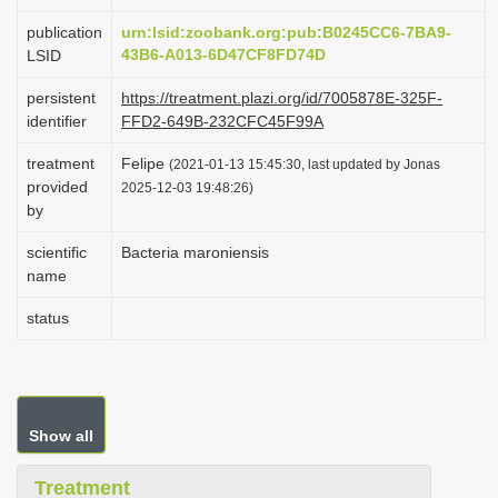
i
publication
urn:lsid:zoobank.org:pub:B0245CC6-7BA9-
o
43B6-A013-6D47CF8FD74D
LSID
n
persistent
https://treatment.plazi.org/id/7005878E-325F-
identifier
FFD2-649B-232CFC45F99A
treatment
Felipe
(2021-01-13 15:45:30, last updated by Jonas
provided
2025-12-03 19:48:26)
by
scientific
Bacteria maroniensis
name
status
Show all
Treatment