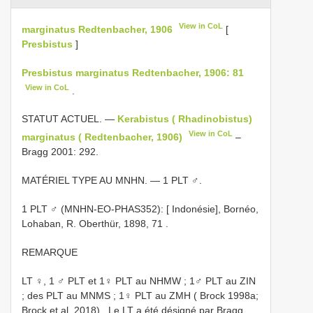
View in CoL
marginatus Redtenbacher, 1906
[
Presbistus
]
Presbistus marginatus Redtenbacher, 1906: 81
View in CoL
.
STATUT ACTUEL. —
Kerabistus ( Rhadinobistus)
View in CoL
marginatus ( Redtenbacher, 1906)
–
Bragg 2001: 292.
MATÉRIEL TYPE AU MNHN. — 1 PLT ♂.
1 PLT ♂ (MNHN-EO-PHAS352): [ Indonésie], Bornéo,
Lohaban, R. Oberthür, 1898, 71
.
REMARQUE
LT ♀, 1 ♂ PLT et 1♀ PLT au NHMW
;
1♂ PLT au ZIN
;
des PLT au MNMS
;
1♀ PLT au ZMH ( Brock 1998a;
Brock et al. 2018)
.
Le LT a été désigné par Bragg