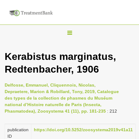
T
o
g
Kerabistus marginatus,
g
Redtenbacher, 1906
l
e
n
Delfosse, Emmanuel, Cliquennois, Nicolas,
Depraetere, Marion & Robillard, Tony, 2019, Catalogue
a
des types de la collection de phasmes du Muséum
v
national d’Histoire naturelle de Paris (Insecta,
i
Phasmatodea), Zoosystema 41 (11), pp. 181-235
: 212
g
a
publication
https://doi.org/10.5252/zoosystema2019v41a11
ID
t