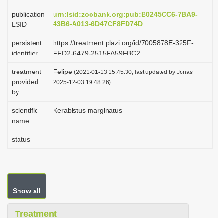
i
publication
urn:lsid:zoobank.org:pub:B0245CC6-7BA9-
o
43B6-A013-6D47CF8FD74D
LSID
n
persistent
https://treatment.plazi.org/id/7005878E-325F-
identifier
FFD2-6479-2515FA59FBC2
treatment
Felipe
(2021-01-13 15:45:30, last updated by Jonas
provided
2025-12-03 19:48:26)
by
scientific
Kerabistus marginatus
name
status
Show all
Treatment