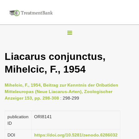
T
o
g
Liacarus conjunctus,
g
Mihelcic, F., 1954
l
e
n
Mihelcic, F., 1954, Beitrag zur Kenntnis der Oribatiden
Mitteleuropas (Neue Liacarus-Arten), Zoologischer
a
Anzeiger 153, pp. 298-308
: 298-299
v
i
publication
ORI8141
g
ID
a
DOI
https://doi.org/10.5281/zenodo.6286032
t