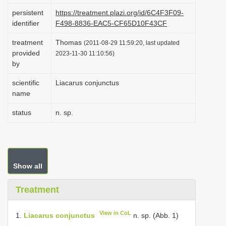
i
persistent
https://treatment.plazi.org/id/6C4F3F09-
identifier
F498-8836-EAC5-CF65D10F43CF
o
n
treatment
Thomas
(2011-08-29 11:59:20, last updated
provided
2023-11-30 11:10:56)
by
scientific
Liacarus conjunctus
name
status
n. sp.
Show all
Treatment
View in CoL
1.
Liacarus conjunctus
n. sp. (Abb. 1)