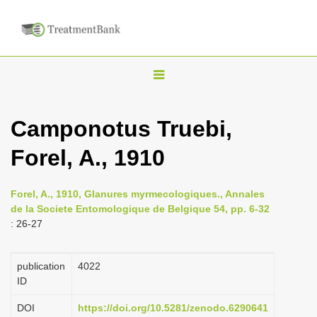
T
o
g
Camponotus Truebi,
g
Forel, A., 1910
l
e
n
Forel, A., 1910, Glanures myrmecologiques., Annales
de la Societe Entomologique de Belgique 54, pp. 6-32
a
: 26-27
v
i
publication
4022
g
ID
a
DOI
https://doi.org/10.5281/zenodo.6290641
t