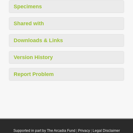
Specimens
Shared with
Downloads & Links
Version History
Report Problem
Supported in part by The Arcadia Fund
|
Privacy
|
Legal Disclaimer