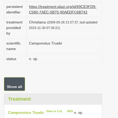
i
persistent
https://treatment.plazi.org/id/69CE3FD9-
identifier
C580-7AEC-5B70-90AEDFC6B742
o
n
treatment
Christiana
(2009-05-26 21:57:37, last updated
provided
2023-11-30 07:30:21)
by
scientific
Camponotus Truebi
name
status
n. sp.
Show all
Treatment
View in CoL
HNS
Camponotus Truebi
n. sp.