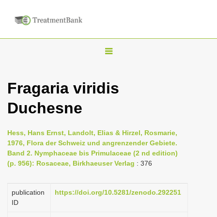
T
o
g
Fragaria viridis
g
Duchesne
l
e
n
Hess, Hans Ernst, Landolt, Elias & Hirzel, Rosmarie,
1976, Flora der Schweiz und angrenzender Gebiete.
a
Band 2. Nymphaceae bis Primulaceae (2 nd edition)
v
(p. 956): Rosaceae, Birkhaeuser Verlag
: 376
i
g
publication
https://doi.org/10.5281/zenodo.292251
a
ID
t