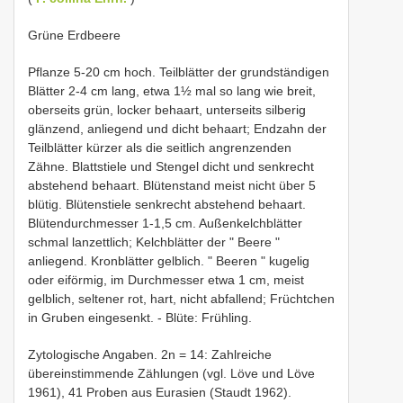
Grüne Erdbeere
Pflanze 5-20 cm hoch. Teilblätter der grundständigen
Blätter 2-4 cm lang, etwa 1½ mal so lang wie breit,
oberseits grün, locker behaart, unterseits silberig
glänzend, anliegend und dicht behaart; Endzahn der
Teilblätter kürzer als die seitlich angrenzenden
Zähne. Blattstiele und Stengel dicht und senkrecht
abstehend behaart. Blütenstand meist nicht über 5
blütig. Blütenstiele senkrecht abstehend behaart.
Blütendurchmesser 1-1,5 cm. Außenkelchblätter
schmal lanzettlich; Kelchblätter der " Beere "
anliegend. Kronblätter gelblich. " Beeren " kugelig
oder eiförmig, im Durchmesser etwa 1 cm, meist
gelblich, seltener rot, hart, nicht abfallend; Früchtchen
in Gruben eingesenkt. - Blüte: Frühling.
Zytologische Angaben. 2n = 14: Zahlreiche
übereinstimmende Zählungen (vgl. Löve und Löve
1961), 41 Proben aus Eurasien (Staudt 1962).