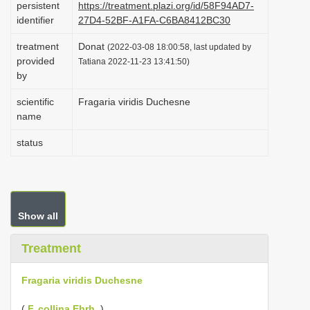
persistent
https://treatment.plazi.org/id/58F94AD7-
i
identifier
27D4-52BF-A1FA-C6BA8412BC30
o
treatment
Donat
(2022-03-08 18:00:58, last updated by
n
provided
Tatiana 2022-11-23 13:41:50)
by
scientific
Fragaria viridis Duchesne
name
status
Show all
Treatment
Fragaria viridis Duchesne
(
F. collina Ehrh.
)