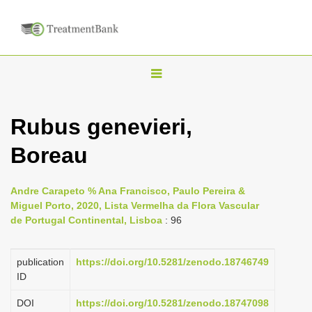
T
o
g
Rubus genevieri,
g
Boreau
l
e
n
Andre Carapeto % Ana Francisco, Paulo Pereira &
Miguel Porto, 2020, Lista Vermelha da Flora Vascular
a
de Portugal Continental, Lisboa
: 96
v
i
publication
https://doi.org/10.5281/zenodo.18746749
g
ID
a
DOI
https://doi.org/10.5281/zenodo.18747098
t