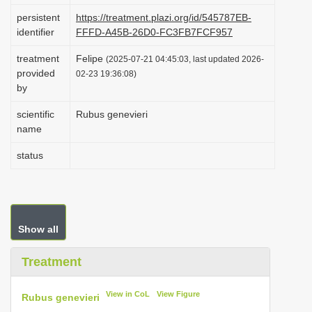
i
persistent
https://treatment.plazi.org/id/545787EB-
identifier
FFFD-A45B-26D0-FC3FB7FCF957
o
n
treatment
Felipe
(2025-07-21 04:45:03, last updated 2026-
provided
02-23 19:36:08)
by
scientific
Rubus genevieri
name
status
Show all
Treatment
View in CoL
View Figure
Rubus genevieri