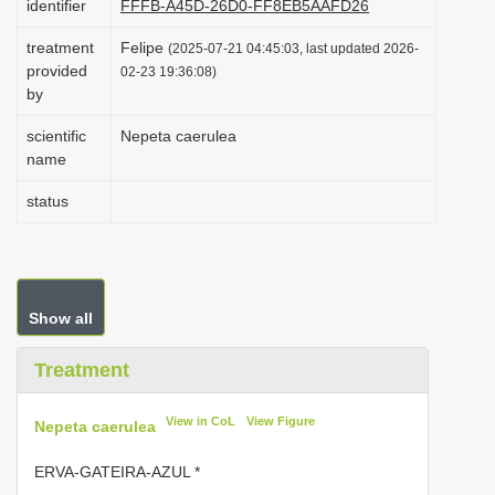
identifier
FFFB-A45D-26D0-FF8EB5AAFD26
i
treatment
Felipe
(2025-07-21 04:45:03, last updated 2026-
o
provided
02-23 19:36:08)
n
by
scientific
Nepeta caerulea
name
status
Show all
Treatment
View in CoL
View Figure
Nepeta caerulea
ERVA-GATEIRA-AZUL *