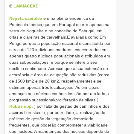
®
LAMIACEAE
Nepeta caerulea
é uma planta endémica da
Península Ibérica,que em Portugal ocorre apenas na
serra de Nogueira e no concelho do Sabugal, em
orlas e clareiras de carvalhais.É avaliada como Em
Perigo porque a população nacional é constituída por
cerca de 120 indivíduos maduros, concentrados em
apenas quatro núcleos populacionais distribuídos em
duas subpopulações, e porque se infere o seu
declínio continuado. Acresce que a sua extensão de
ocorrência e área de ocupação são reduzidas (cerca
de 1500 km2 e de 20 km2, respetivamente) e se
estimam apenas três localizações. As principais
ameaças aos núcleos conhecidos são,por um lado,a
progressão sucessional/proliferação de silvas (
Rubus spp.
) por falta de gestão de caminhos e dos
aceiros florestais e, por outro lado, a realização de
práticas de gestão da vegetação demasiado
frequentes, que poderão comprometer a viabilidade
dos núcleos. A manutenção dos núcleos depende da