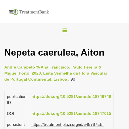
T
o
g
Nepeta caerulea, Aiton
g
l
Andre Carapeto % Ana Francisco, Paulo Pereira &
e
Miguel Porto, 2020, Lista Vermelha da Flora Vascular
n
de Portugal Continental, Lisboa
: 90
a
v
publication
https://doi.org/10.5281/zenodo.18746749
i
ID
g
DOI
https://doi.org/10.5281/zenodo.18747015
a
persistent
https://treatment.plazi.org/id/545787EB-
t