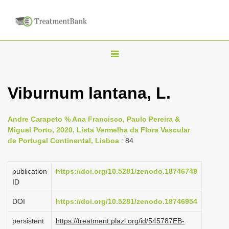
T
o
g
Viburnum lantana, L.
g
l
Andre Carapeto % Ana Francisco, Paulo Pereira &
e
Miguel Porto, 2020, Lista Vermelha da Flora Vascular
n
de Portugal Continental, Lisboa
: 84
a
v
publication
https://doi.org/10.5281/zenodo.18746749
i
ID
g
DOI
https://doi.org/10.5281/zenodo.18746954
a
persistent
https://treatment.plazi.org/id/545787EB-
t