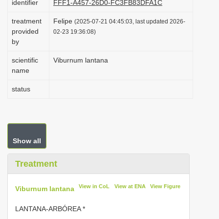
identifier
FFF1-A457-26D0-FC3FB83DFA1C
i
treatment
Felipe
(2025-07-21 04:45:03, last updated 2026-
o
provided
02-23 19:36:08)
n
by
scientific
Viburnum lantana
name
status
Show all
Treatment
View in CoL
View at ENA
View Figure
Viburnum lantana
LANTANA-ARBÓREA *