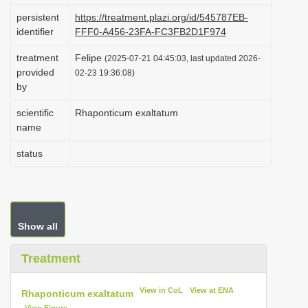
i
persistent
https://treatment.plazi.org/id/545787EB-
identifier
FFF0-A456-23FA-FC3FB2D1F974
o
n
treatment
Felipe
(2025-07-21 04:45:03, last updated 2026-
provided
02-23 19:36:08)
by
scientific
Rhaponticum exaltatum
name
status
Show all
Treatment
View in CoL
View at ENA
Rhaponticum exaltatum
View Figure