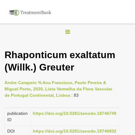
T
o
g
Rhaponticum exaltatum
g
(Willk.) Greuter
l
e
n
Andre Carapeto % Ana Francisco, Paulo Pereira &
Miguel Porto, 2020, Lista Vermelha da Flora Vascular
a
de Portugal Continental, Lisboa
: 83
v
i
publication
https://doi.org/10.5281/zenodo.18746749
g
ID
a
DOI
https://doi.org/10.5281/zenodo.18746932
t