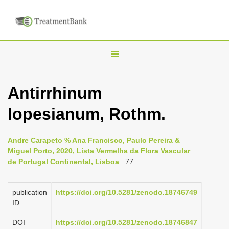
T
o
g
Antirrhinum
g
lopesianum, Rothm.
l
e
n
Andre Carapeto % Ana Francisco, Paulo Pereira &
Miguel Porto, 2020, Lista Vermelha da Flora Vascular
a
de Portugal Continental, Lisboa
: 77
v
i
publication
https://doi.org/10.5281/zenodo.18746749
g
ID
a
DOI
https://doi.org/10.5281/zenodo.18746847
t