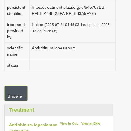
i
persistent
https://treatment.plazi.org/id/545787EB-
identifier
FFEE-A448-23FA-FF8EB3A5FA95
o
n
treatment
Felipe
(2025-07-21 04:45:03, last updated 2026-
provided
02-23 19:36:08)
by
scientific
Antirrhinum lopesianum
name
status
Show all
Treatment
View in CoL
View at ENA
Antirrhinum lopesianum
View Figure