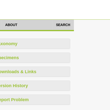
ABOUT
SEARCH
axonomy
pecimens
ownloads & Links
rsion History
eport Problem