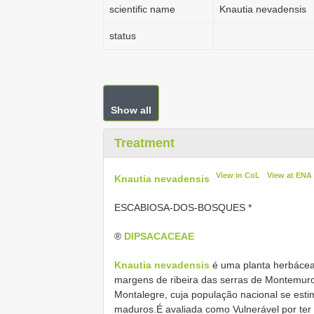
scientific name
Knautia nevadensis
status
Show all
Treatment
View in CoL
View at ENA
Knautia nevadensis
ESCABIOSA-DOS-BOSQUES *
®
DIPSACACEAE
Knautia nevadensis
é uma planta herbácea 
margens de ribeira das serras de Montemur
Montalegre, cuja população nacional se est
maduros.É avaliada como Vulnerável por ter