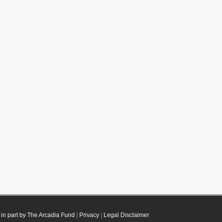
in part by The Arcadia Fund
|
Privacy
|
Legal Disclaimer