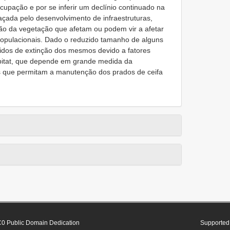
cupação e por se inferir um declínio continuado na
açada pelo desenvolvimento de infraestruturas,
tão da vegetação que afetam ou podem vir a afetar
populacionais. Dado o reduzido tamanho de alguns
cidos de extinção dos mesmos devido a fatores
abitat, que depende em grande medida da
is que permitam a manutenção dos prados de ceifa
0 Public Domain Dedication
Supported 