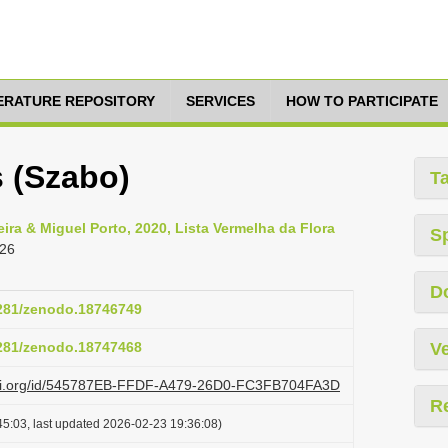
TERATURE REPOSITORY
SERVICES
HOW TO PARTICIPATE
 (Szabo)
T
ra & Miguel Porto, 2020, Lista Vermelha da Flora
S
126
D
5281/zenodo.18746749
5281/zenodo.18747468
Ve
lazi.org/id/545787EB-FFDF-A479-26D0-FC3FB704FA3D
R
5:03, last updated 2026-02-23 19:36:08)