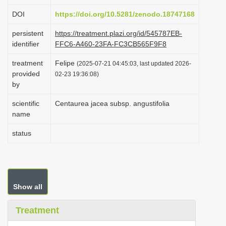
i
DOI
https://doi.org/10.5281/zenodo.18747168
o
persistent
https://treatment.plazi.org/id/545787EB-
n
identifier
FFC6-A460-23FA-FC3CB565F9F8
treatment
Felipe
(2025-07-21 04:45:03, last updated 2026-
provided
02-23 19:36:08)
by
scientific
Centaurea jacea subsp. angustifolia
name
status
Show all
Treatment