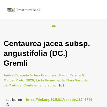
T
o
g
Centaurea jacea subsp.
g
angustifolia (DC.)
l
e
Gremli
n
a
Andre Carapeto % Ana Francisco, Paulo Pereira &
v
Miguel Porto, 2020, Lista Vermelha da Flora Vascular
i
de Portugal Continental, Lisboa
: 101
g
a
publication
https://doi.org/10.5281/zenodo.18746749
ID
t