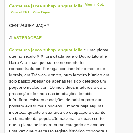
View in CoL
Centaurea jacea subsp. angustifolia
View at ENA
View Figure
CENTÁUREA-JAÇA *
®
ASTERACEAE
Centaurea jacea subsp. angustifolia
é uma planta
que no século XIX fora citada para o Douro Litoral e
Beira Alta, mas que só recentemente foi
reencontrada em Portugal continental no monte de
Morais, em Trás-os-Montes, num lameiro húmido em
solo básico.Apesar de apenas ter sido detetado um
pequeno núcleo com 10 indivíduos maduros e de a
prospeção efetuada nas imediações ter sido
infrutífera, existem condições de habitat para que
possam existir mais núcleos. Embora haja alguma
incerteza quanto à sua área de ocupação e quanto
ao tamanho da população nacional, é quase certo
que a planta se integre numa categoria de ameaça,
uma vez que o escasso registo histórico corrobora a