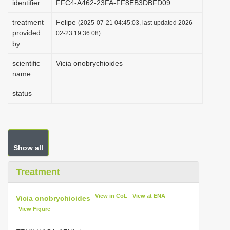
identifier
FFC4-A462-23FA-FF8EB3DBFD09
i
treatment
Felipe
(2025-07-21 04:45:03, last updated 2026-
o
provided
02-23 19:36:08)
n
by
scientific
Vicia onobrychioides
name
status
Show all
Treatment
View in CoL
View at ENA
Vicia onobrychioides
View Figure