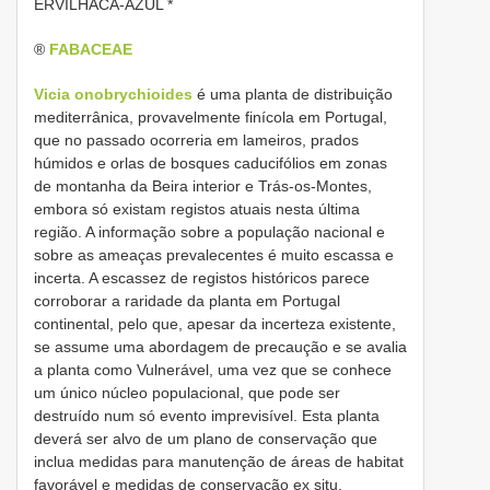
ERVILHACA-AZUL *
®
FABACEAE
Vicia onobrychioides
é uma planta de distribuição
mediterrânica, provavelmente finícola em Portugal,
que no passado ocorreria em lameiros, prados
húmidos e orlas de bosques caducifólios em zonas
de montanha da Beira interior e Trás-os-Montes,
embora só existam registos atuais nesta última
região. A informação sobre a população nacional e
sobre as ameaças prevalecentes é muito escassa e
incerta. A escassez de registos históricos parece
corroborar a raridade da planta em Portugal
continental, pelo que, apesar da incerteza existente,
se assume uma abordagem de precaução e se avalia
a planta como Vulnerável, uma vez que se conhece
um único núcleo populacional, que pode ser
destruído num só evento imprevisível. Esta planta
deverá ser alvo de um plano de conservação que
inclua medidas para manutenção de áreas de habitat
favorável e medidas de conservação ex situ,