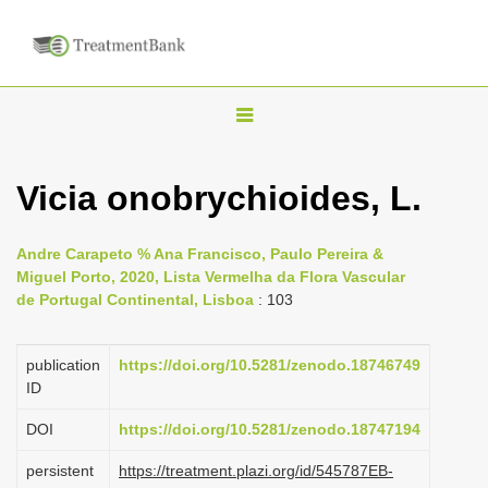
T
o
g
Vicia onobrychioides, L.
g
l
Andre Carapeto % Ana Francisco, Paulo Pereira &
e
Miguel Porto, 2020, Lista Vermelha da Flora Vascular
n
de Portugal Continental, Lisboa
: 103
a
v
publication
https://doi.org/10.5281/zenodo.18746749
i
ID
g
DOI
https://doi.org/10.5281/zenodo.18747194
a
persistent
https://treatment.plazi.org/id/545787EB-
t