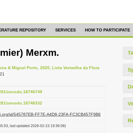
TERATURE REPOSITORY
SERVICES
HOW TO PARTICIPATE
mmier) Merxm.
T
ra & Miguel Porto, 2020, Lista Vermelha da Flora
S
221
D
5281/zenodo.18746749
5281/zenodo.18748332
Ve
lazi.org/id/545787EB-FF7E-A4D8-23FA-FC3CB457F9B6
R
5:03, last updated 2026-02-23 19:36:08)