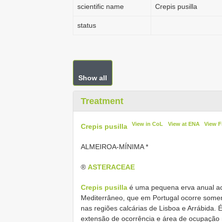
scientific name
Crepis pusilla
status
Show all
Treatment
View in CoL
View at ENA
View F
Crepis pusilla
ALMEIROA-MÍNIMA *
®
ASTERACEAE
Crepis pusilla
é uma pequena erva anual ac
Mediterrâneo, que em Portugal ocorre somen
nas regiões calcárias de Lisboa e Arrábida.
extensão de ocorrência e área de ocupação 