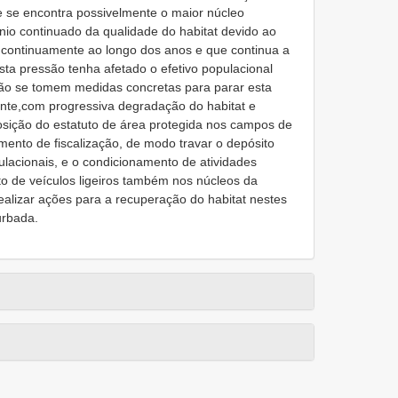
e se encontra possivelmente o maior núcleo
ínio continuado da qualidade do habitat devido ao
o continuamente ao longo dos anos e que continua a
sta pressão tenha afetado o efetivo populacional
 não se tomem medidas concretas para parar esta
mente,com progressiva degradação do habitat e
osição do estatuto de área protegida nos campos de
mento de fiscalização, de modo travar o depósito
ulacionais, e o condicionamento de atividades
to de veículos ligeiros também nos núcleos da
ealizar ações para a recuperação do habitat nestes
urbada.