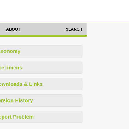
ABOUT
SEARCH
axonomy
pecimens
ownloads & Links
rsion History
eport Problem