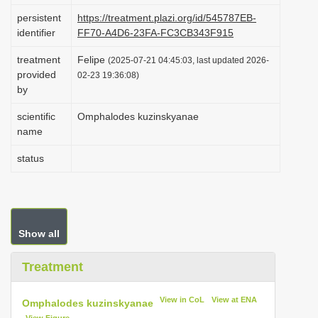
i
persistent
https://treatment.plazi.org/id/545787EB-
identifier
FF70-A4D6-23FA-FC3CB343F915
o
n
treatment
Felipe
(2025-07-21 04:45:03, last updated 2026-
provided
02-23 19:36:08)
by
scientific
Omphalodes kuzinskyanae
name
status
Show all
Treatment
View in CoL
View at ENA
Omphalodes kuzinskyanae
View Figure