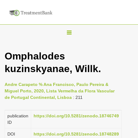
T
o
g
Omphalodes
g
kuzinskyanae, Willk.
l
e
n
Andre Carapeto % Ana Francisco, Paulo Pereira &
Miguel Porto, 2020, Lista Vermelha da Flora Vascular
a
de Portugal Continental, Lisboa
: 211
v
i
publication
https://doi.org/10.5281/zenodo.18746749
g
ID
a
DOI
https://doi.org/10.5281/zenodo.18748289
t