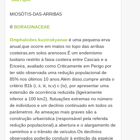
MIOSÓTIS-DAS-ARRIBAS
®
BORAGINACEAE
Omphalodes kuzinskyanae
é uma pequena erva
anual,que ocorre em matos no topo das arribas
costeiras,em solos arenosos.É um endemismo
lusitano restrito à faixa costeira entre Cascais e a
Ericeira, avaliado como Criticamente em Perigo por
ter sido observada uma redução populacional de
85% nos últimos 10 anos.Além disso,cumpre ainda o
critério B1b (i, ii, iii, iv,v) c (iv), por apresentar uma
extensão de ocorrência reduzida (ligeiramente
inferior a 100 km2), flutuações extremas no número
de indivíduos e um declínio continuado em todos os
parâmetros. As ameaças mais graves são a
construção urbanística (responsável pela referida
redução populacional),a abertura e o alargamento de
caminhos e o trânsito de veículos.Os declínios
observados poderão conduzir à extinção da espécie