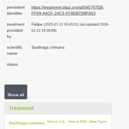
i
persistent
https://treatment.plazi.org/id/545787EB-
identifier
FF69-A4CF-24C3-FF8EB7DBFA53
o
n
treatment
Felipe
(2025-07-21 04:45:03, last updated 2026-
provided
02-23 19:36:08)
by
scientific
Saxifraga cintrana
name
status
Show all
Treatment
View in CoL
View at ENA
View Figure
Saxifraga cintrana