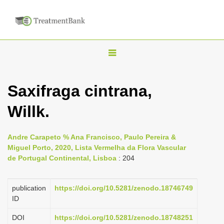
T
o
g
Saxifraga cintrana,
g
Willk.
l
e
n
Andre Carapeto % Ana Francisco, Paulo Pereira &
Miguel Porto, 2020, Lista Vermelha da Flora Vascular
a
de Portugal Continental, Lisboa
: 204
v
i
publication
https://doi.org/10.5281/zenodo.18746749
g
ID
a
DOI
https://doi.org/10.5281/zenodo.18748251
t